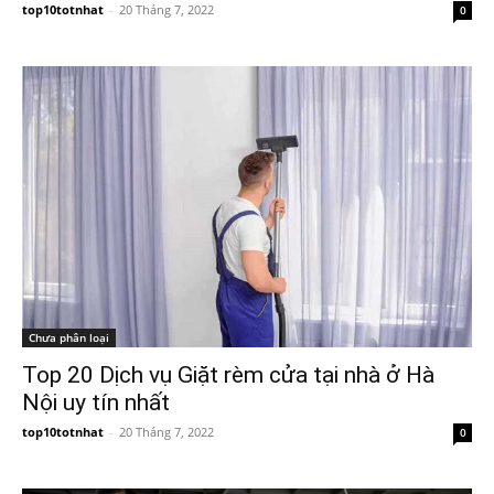
top10totnhat
-
20 Tháng 7, 2022
0
Chưa phân loại
Top 20 Dịch vụ Giặt rèm cửa tại nhà ở Hà
Nội uy tín nhất
top10totnhat
-
20 Tháng 7, 2022
0