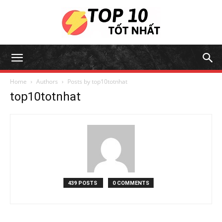
Home
Authors
Posts by top10totnhat
top10totnhat
439 POSTS
0 COMMENTS