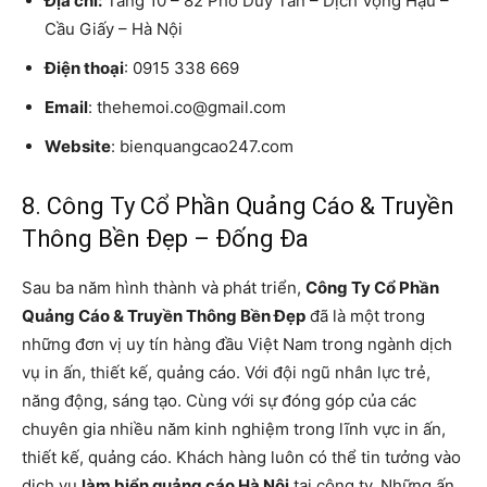
Địa chỉ:
Tầng 10 – 82 Phố Duy Tân – Dịch Vọng Hậu –
Cầu Giấy – Hà Nội
Điện thoại
: 0915 338 669
Email
: thehemoi.co@gmail.com
Website
: bienquangcao247.com
8. Công Ty Cổ Phần Quảng Cáo & Truyền
Thông Bền Đẹp – Đống Đa
Sau ba năm hình thành và phát triển,
Công Ty Cổ Phần
Quảng Cáo & Truyền Thông Bền Đẹp
đã là một trong
những đơn vị uy tín hàng đầu Việt Nam trong ngành dịch
vụ in ấn, thiết kế, quảng cáo. Với đội ngũ nhân lực trẻ,
năng động, sáng tạo. Cùng với sự đóng góp của các
chuyên gia nhiều năm kinh nghiệm trong lĩnh vực in ấn,
thiết kế, quảng cáo. Khách hàng luôn có thể tin tưởng vào
dịch vụ
làm biển quảng cáo Hà Nội
tại công ty. Những ấn