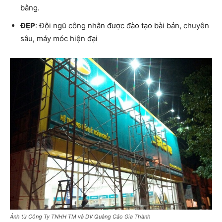
bằng.
ĐẸP
: Đội ngũ công nhân được đào tạo bài bản, chuyên
sâu, máy móc hiện đại
Ảnh từ Công Ty TNHH TM và DV Quảng Cáo Gia Thành