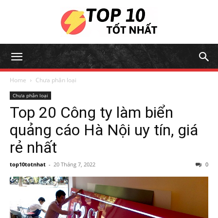
Home
Chưa phân loại
Chưa phân loại
Top 20 Công ty làm biển
quảng cáo Hà Nội uy tín, giá
rẻ nhất
top10totnhat
-
20 Tháng 7, 2022
0