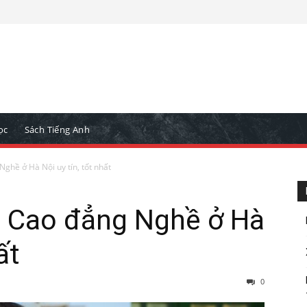
ọc
Sách Tiếng Anh
ghề ở Hà Nội uy tín, tốt nhất
g Cao đẳng Nghề ở Hà
ất
0