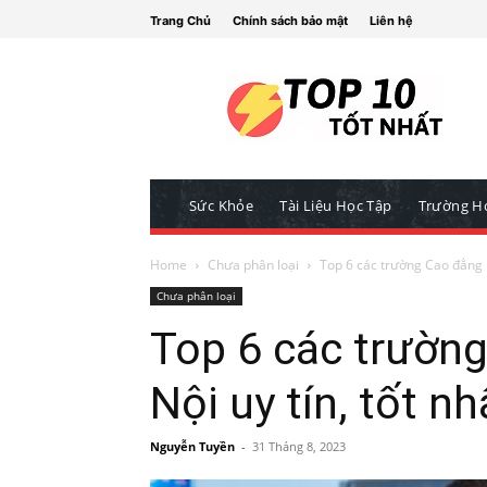
Trang Chủ
Chính sách bảo mật
Liên hệ
Sức Khỏe
Tài Liệu Học Tập
Trường H
Home
Chưa phân loại
Top 6 các trường Cao đẳng N
Chưa phân loại
Top 6 các trườn
Nội uy tín, tốt nh
Nguyễn Tuyền
-
31 Tháng 8, 2023