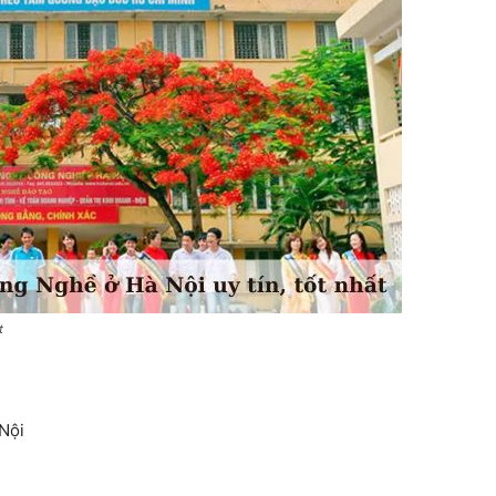
t
 Nội