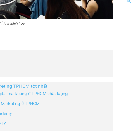
l
M | Ảnh minh họa
rketing TPHCM tốt nhất
gital marketing ở TPHCM chất lượng
al Marketing ở TPHCM
cademy
IMTA