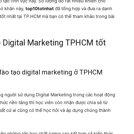
ào tạo lĩnh vực này. Số lượng đó rất nhiều khiến cho
ó khăn này,
top10totnhat
đã tổng hợp và đưa ra danh
 tốt nhất tại TP.HCM mà bạn có thể tham khảo trong bài
 Digital Marketing TPHCM tốt
đào tạo digital marketing ở TPHCM
ng người sử dụng Digital Marketing trong các hoạt động
hức nền tảng thì học viên còn nhận được chia sẻ từ
ất cứ ai cũng có thể học hỏi và áp dụng chúng thành
n những lớp học chất lượng cao kết hợp cả kiến thức