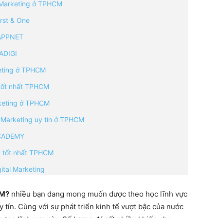
l Marketing ở TPHCM
irst & One
 APPNET
LADIGI
keting ở TPHCM
 tốt nhất TPHCM
rketing ở TPHCM
l Marketing uy tín ở TPHCM
CADEMY
âu tốt nhất TPHCM
ital Marketing
CM?
nhiều bạn đang mong muốn được theo học lĩnh vực
y tín. Cùng với sự phát triển kinh tế vượt bậc của nước