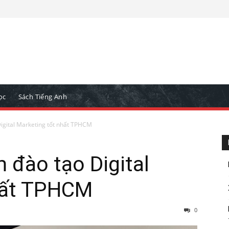
ọc
Sách Tiếng Anh
igital Marketing tốt nhất TPHCM
 đào tạo Digital
hất TPHCM
0