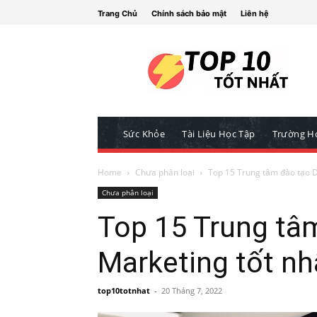
Trang Chủ
Chính sách bảo mật
Liên hệ
Sức Khỏe
Tài Liệu Học Tập
Trường H
Home
Chưa phân loại
Top 15 Trung tâm đào tạo D
Chưa phân loại
Top 15 Trung tâm
Marketing tốt n
top10totnhat
-
20 Tháng 7, 2022