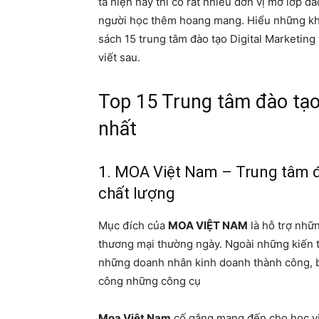
ta hiện này thì có rất nhiều đơn vị mở lớp đ
người học thêm hoang mang. Hiểu những kh
sách 15 trung tâm đào tạo Digital Marketing
viết sau.
Top 15 Trung tâm đào tạo
nhất
1. MOA Việt Nam – Trung tâm 
chất lượng
Mục đích của
MOA VIỆT NAM
là hỗ trợ nhữ
thương mại thường ngày. Ngoài những kiến t
những doanh nhân kinh doanh thành công, b
công những công cụ
Moa Việt Nam
cố gắng mang đến cho học viê