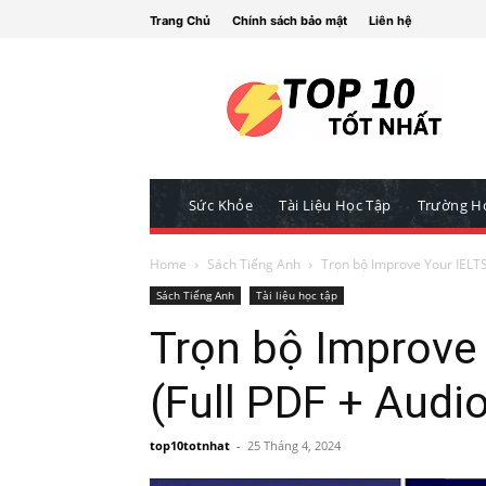
Trang Chủ
Chính sách bảo mật
Liên hệ
Sức Khỏe
Tài Liệu Học Tập
Trường H
Home
Sách Tiếng Anh
Trọn bộ Improve Your IELTS
Sách Tiếng Anh
Tài liệu học tập
Trọn bộ Improve 
(Full PDF + Audi
top10totnhat
-
25 Tháng 4, 2024