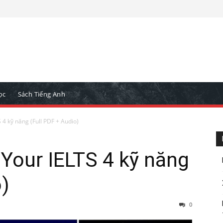
ọc
Sách Tiếng Anh
 4 kỹ năng (Full PDF + Audio)
Your IELTS 4 kỹ năng
o)
0