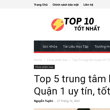
Trang Chủ
Chính sách bảo mật
Liên hệ
Sức Khỏe
Tài Liệu Học Tập
Trường H
Home
Chưa phân loại
Top 5 trung tâm luyện thi TO
Chưa phân loại
Top 5 trung tâm 
Quận 1 uy tín, tố
Nguyễn Tuyền
-
27 Tháng 10, 2023