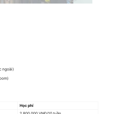
c ngoài)
Zoom)
Học phí
2.800.000 VNĐ/10 tuần