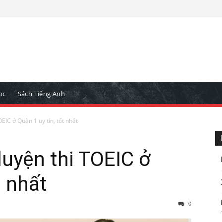
ọc
Sách Tiếng Anh
EIC ở Quận 1 uy tín, tốt nhất
luyện thi TOEIC ở
t nhất
0