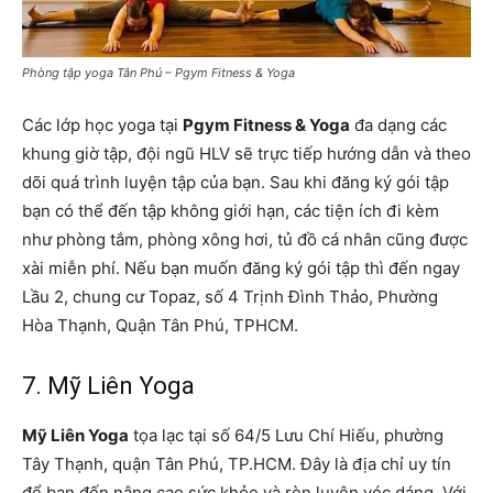
Phòng tập yoga Tân Phú – Pgym Fitness & Yoga
Các lớp học yoga tại
Pgym Fitness & Yoga
đa dạng các
khung giờ tập, đội ngũ HLV sẽ trực tiếp hướng dẫn và theo
dõi quá trình luyện tập của bạn. Sau khi đăng ký gói tập
bạn có thể đến tập không giới hạn, các tiện ích đi kèm
như phòng tắm, phòng xông hơi, tủ đồ cá nhân cũng được
xài miễn phí. Nếu bạn muốn đăng ký gói tập thì đến ngay
Lầu 2, chung cư Topaz, số 4 Trịnh Đình Thảo, Phường
Hòa Thạnh, Quận Tân Phú, TPHCM.
7. Mỹ Liên Yoga
Mỹ Liên Yoga
tọa lạc tại số 64/5 Lưu Chí Hiếu, phường
Tây Thạnh, quận Tân Phú, TP.HCM. Đây là địa chỉ uy tín
để bạn đến nâng cao sức khỏe và rèn luyện vóc dáng. Với