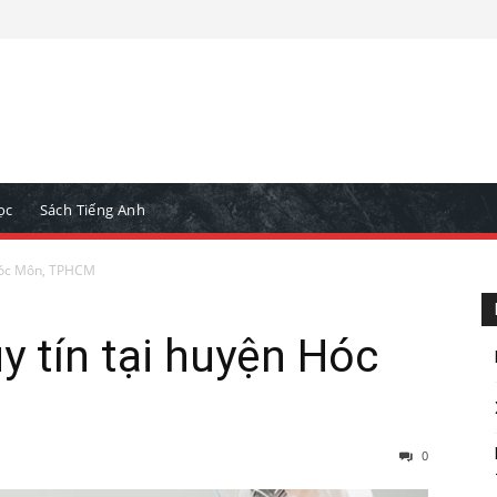
ọc
Sách Tiếng Anh
 Hóc Môn, TPHCM
y tín tại huyện Hóc
0