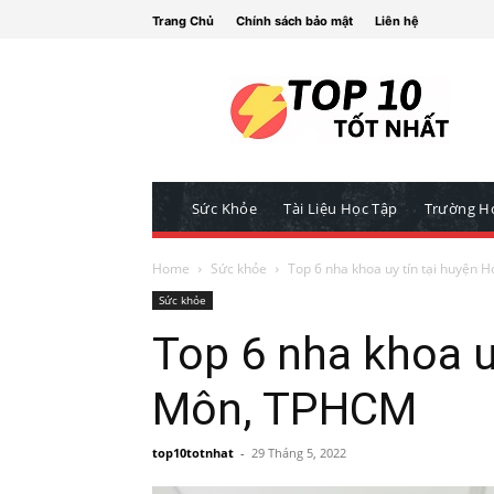
Trang Chủ
Chính sách bảo mật
Liên hệ
Sức Khỏe
Tài Liệu Học Tập
Trường H
Home
Sức khỏe
Top 6 nha khoa uy tín tại huyện
Sức khỏe
Top 6 nha khoa u
Môn, TPHCM
top10totnhat
-
29 Tháng 5, 2022