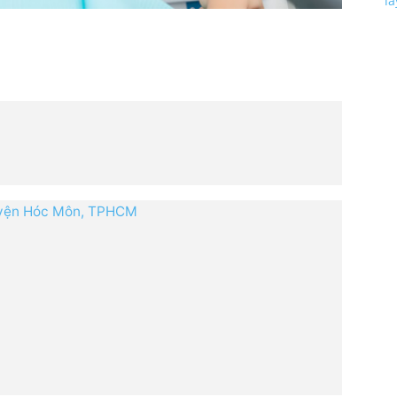
l
huyện Hóc Môn, TPHCM