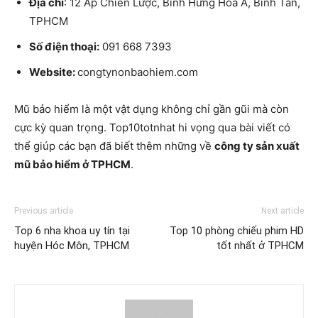
Địa chỉ
: 12 Ấp Chiến Lược, Bình Hưng Hoà A, Bình Tân,
TPHCM
Số điện thoại:
091 668 7393
Website:
congtynonbaohiem.com
Mũ bảo hiểm là một vật dụng không chỉ gần gũi mà còn
cực kỳ quan trọng. Top10totnhat hi vọng qua bài viết có
thể giúp các bạn đã biết thêm những về
công ty sản xuất
mũ bảo hiểm ở TPHCM
.
Previous article
Next article
Top 6 nha khoa uy tín tại
Top 10 phòng chiếu phim HD
huyện Hóc Môn, TPHCM
tốt nhất ở TPHCM