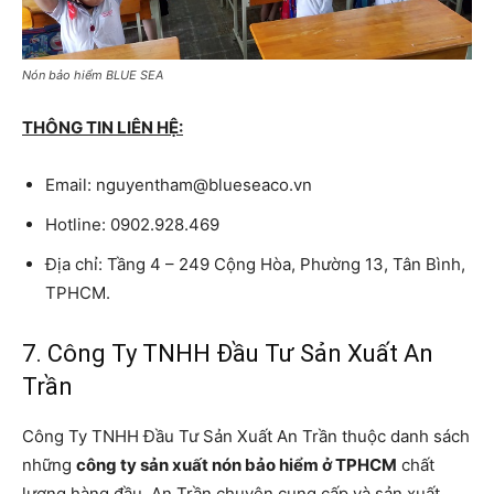
Nón bảo hiểm BLUE SEA
THÔNG TIN LIÊN HỆ:
Email: nguyentham@blueseaco.vn
Hotline: 0902.928.469
Địa chỉ: Tầng 4 – 249 Cộng Hòa, Phường 13, Tân Bình,
TPHCM.
7. Công Ty TNHH Đầu Tư Sản Xuất An
Trần
Công Ty TNHH Đầu Tư Sản Xuất An Trần thuộc danh sách
những
công ty sản xuất nón bảo hiểm ở TPHCM
chất
lượng hàng đầu. An Trần chuyên cung cấp và sản xuất