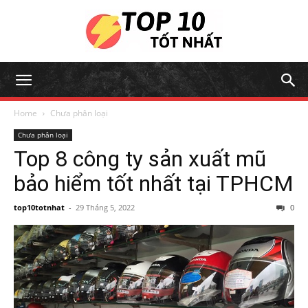
Home
Chưa phân loại
Chưa phân loại
Top 8 công ty sản xuất mũ
bảo hiểm tốt nhất tại TPHCM
top10totnhat
-
29 Tháng 5, 2022
0