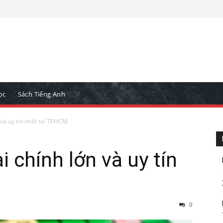
ọc
Sách Tiếng Anh
 và uy tín nhất tại TPHCM
i chính lớn và uy tín
0