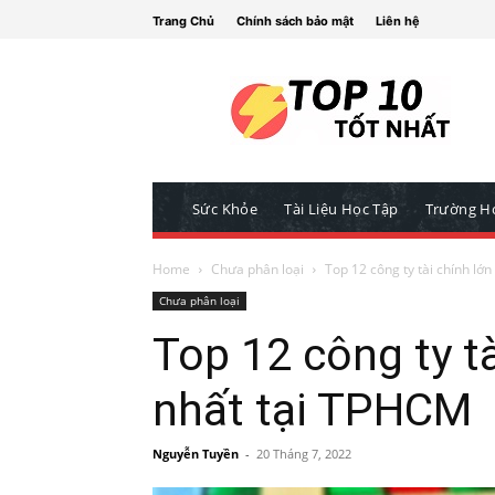
Trang Chủ
Chính sách bảo mật
Liên hệ
Sức Khỏe
Tài Liệu Học Tập
Trường H
Home
Chưa phân loại
Top 12 công ty tài chính lớn
Chưa phân loại
Top 12 công ty tà
nhất tại TPHCM
Nguyễn Tuyền
-
20 Tháng 7, 2022