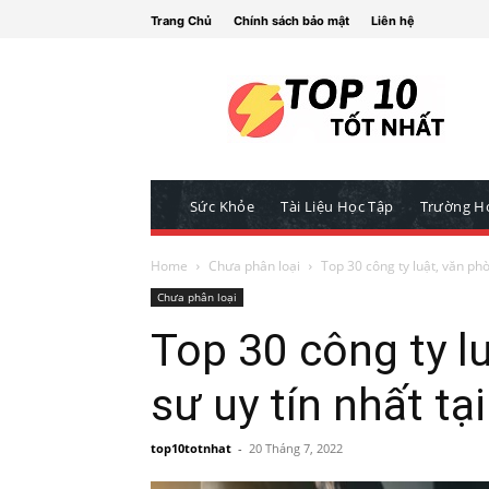
Trang Chủ
Chính sách bảo mật
Liên hệ
Sức Khỏe
Tài Liệu Học Tập
Trường H
Home
Chưa phân loại
Top 30 công ty luật, văn ph
Chưa phân loại
Top 30 công ty l
sư uy tín nhất t
top10totnhat
-
20 Tháng 7, 2022