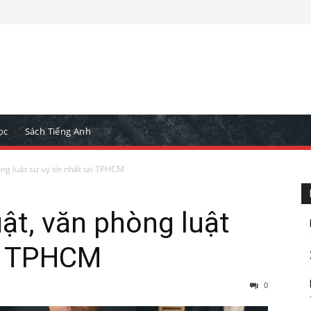
ọc
Sách Tiếng Anh
òng luật sư uy tín nhất tại TPHCM
uật, văn phòng luật
ại TPHCM
0