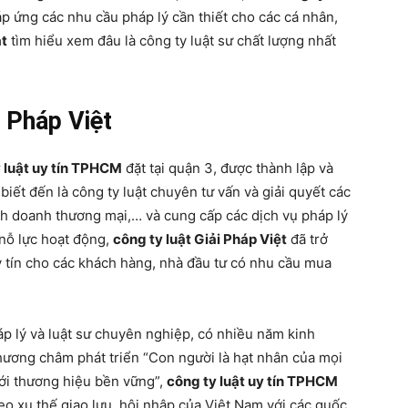
áp ứng các nhu cầu pháp lý cần thiết cho các cá nhân,
at
tìm hiểu xem đâu là công ty luật sư chất lượng nhất
 Pháp Việt
 luật uy tín TPHCM
đặt tại quận 3, được thành lập và
biết đến là công ty luật chuyên tư vấn và giải quyết các
nh doanh thương mại,… và cung cấp các dịch vụ pháp lý
 nỗ lực hoạt động,
công ty luật Giải Pháp Việt
đã trở
y tín cho các khách hàng, nhà đầu tư có nhu cầu mua
p lý và luật sư chuyên nghiệp, có nhiều năm kinh
phương châm phát triển “Con người là hạt nhân của mọi
ới thương hiệu bền vững”,
công ty luật uy tín TPHCM
eo xu thế giao lưu, hội nhập của Việt Nam với các quốc