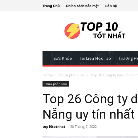
Trang Chủ
Chính sách bảo mật
Liên hệ
Sức Khỏe
Tài Liệu Học Tập
Trường H
Home
Chưa phân loại
Top 26 Công ty diệt côn trù
Chưa phân loại
Top 26 Công ty d
Nẵng uy tín nhất
top10totnhat
-
20 Tháng 7, 2022