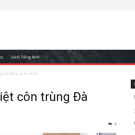
ọc
Sách Tiếng Anh
ng Đà Nẵng uy tín nhất
iệt côn trùng Đà
0