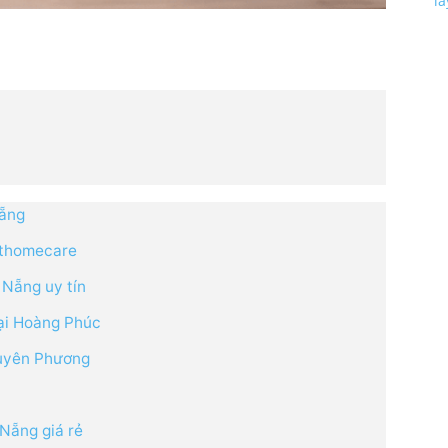
l
Nẵng
iethomecare
 Nẵng uy tín
ại Hoàng Phúc
huyên Phương
 Nẵng giá rẻ