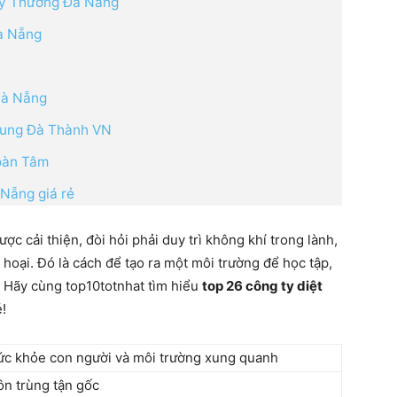
Kỹ Thương Đà Nẵng
Đà Nẵng
Đà Nẵng
Trung Đà Thành VN
Toàn Tâm
 Nẵng giá rẻ
c cải thiện, đòi hỏi phải duy trì không khí trong lành,
hoại. Đó là cách để tạo ra một môi trường để học tập,
c. Hãy cùng top10totnhat tìm hiểu
top 26 công ty diệt
é!
ức khỏe con người và môi trường xung quanh
ôn trùng tận gốc