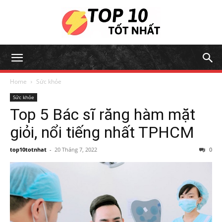
Home
Sức khỏe
Sức khỏe
Top 5 Bác sĩ răng hàm mặt
giỏi, nổi tiếng nhất TPHCM
top10totnhat
-
20 Tháng 7, 2022
0