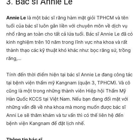
3. Bác sĩ Annie Le
Annie Le
là một bác sĩ răng hàm mặt giỏi TPHCM và tên
tuổi của bác sĩ luôn gắn liền với chuyên môn về dịch vụ
nhổ răng an toàn cho tất cả lứa tuổi. Bác sĩ Annie Le đã có
kinh nghiệm trên 10 năm trong lĩnh vực nha khoa và rất
thành thạo các kỹ thuật khó khác như: bọc răng sứ, trồng
răng,…
Tính đến thời điểm hiện tại bác sĩ Annie Le đang công tác
tại bệnh viện thẩm mỹ Kangnam (quận 3, TPHCM). Và cô
cũng là một trong những thành viên Hiệp hội Thẩm Mỹ
Hàn Quốc KCCS tại Việt Nam. Nếu bạn đang đối mặt với
những vấn đề về nha khoa mà mong muốn được bác sĩ
Anni Le sẽ thăm khám và tư vấn thì có thế liên hệ đến
bệnh viện Kangnam để đặt lịch nhế.
Thông tin bác sĩ