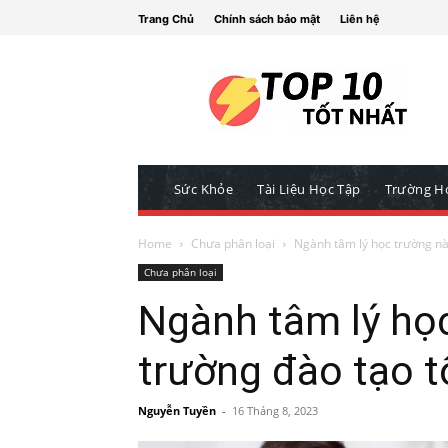
Trang Chủ
Chính sách bảo mật
Liên hệ
Sức Khỏe
Tài Liệu Học Tập
Trường H
Home
Chưa phân loại
Ngành tâm lý học trường nà
Chưa phân loại
Ngành tâm lý họ
trường đào tạo t
Nguyễn Tuyền
-
16 Tháng 8, 2023