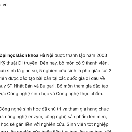
u.vn
Đại học Bách khoa Hà Nội
được thành lập năm 2003
 Kỹ thuật Di truyền. Đến nay, bộ môn có 9 thành viên,
ứu sinh là giáo sư, 5 nghiên cứu sinh là phó giáo sư, 2
viên được đào tạo bài bản tại các quốc gia đi đầu về
y Sĩ, Nhật Bản và Bulgari. Bộ môn tham gia đào tạo
nh vực Công nghệ sinh học và Công nghệ thực phẩm.
ông nghệ sinh học đã chủ trì và tham gia hàng chục
 như: công nghệ enzym, công nghệ sản phẩm lên men,
 học sẽ gắn liền với nghiên cứu. Sinh viên tốt nghiệp
ong viện nghiên cứu hoặc tiếp tục học lên cao học. Với