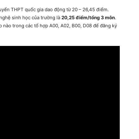
yển THPT quốc gia dao động từ 20 – 26,45 điểm.
nghệ sinh học của trường là
20,25 điểm/tổng ​​3 môn
.
ợp nào trong các tổ hợp A00, A02, B00, D08 để đăng ký