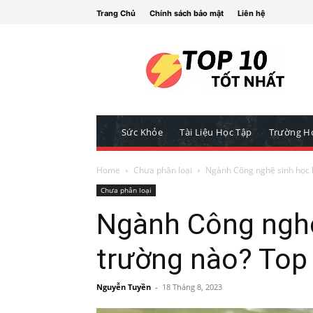
Trang Chủ
Chính sách bảo mật
Liên hệ
Sức Khỏe
Tài Liệu Học Tập
Trường H
Home
Chưa phân loại
Ngành Công nghệ sinh học h
Chưa phân loại
Ngành Công nghệ
trường nào? Top 
Nguyễn Tuyền
-
18 Tháng 8, 2023