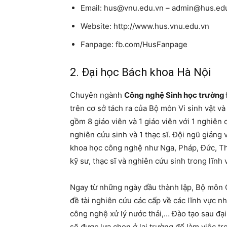
Email: hus@vnu.edu.vn – admin@hus.ed
Website: http://www.hus.vnu.edu.vn
Fanpage: fb.com/HusFanpage
2. Đại học Bách khoa Hà Nội
Chuyên ngành
Công nghệ Sinh học trường 
trên cơ sở tách ra của Bộ môn Vi sinh vật và
gồm 8 giáo viên và 1 giáo viên với 1 nghiên c
nghiên cứu sinh và 1 thạc sĩ. Đội ngũ giảng 
khoa học công nghệ như Nga, Pháp, Đức, Thụ
kỹ sư, thạc sĩ và nghiên cứu sinh trong lĩ
Ngay từ những ngày đầu thành lập, Bộ môn C
đề tài nghiên cứu các cấp về các lĩnh vực
công nghệ xử lý nước thải,… Đào tạo sau đại
sẽ được lựa chọn ở lại trường để làm việc tr