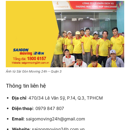
Ảnh từ Sài Gòn Moving 24h – Quận 3
Thông tin liên hệ
Địa chỉ
: 470/34 Lê Văn Sỹ, P.14, Q.3, TPHCM
Điện thoạ
i: 0979 847 807
Email
: saigomoving24h@gmail.com
Website
: saigonmoving24h.com.vn