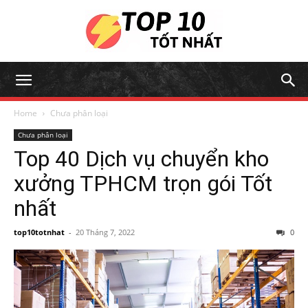
Home
Chưa phân loại
Chưa phân loại
Top 40 Dịch vụ chuyển kho
xưởng TPHCM trọn gói Tốt
nhất
top10totnhat
-
20 Tháng 7, 2022
0