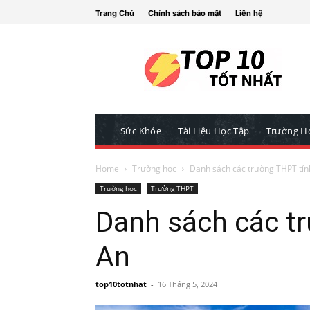
Trang Chủ
Chính sách bảo mật
Liên hệ
Sức Khỏe
Tài Liệu Học Tập
Trường H
Home
Trường học
Danh sách các trường THPT tỉn
Trường học
Trường THPT
Danh sách các t
An
top10totnhat
-
16 Tháng 5, 2024