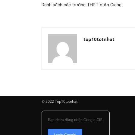
Danh sách các trường THPT ở An Giang
top10totnhat
© 2022 Top10totnhat
Bạn chưa đăng nhập Google GIS.