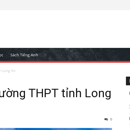
ọc
Sách Tiếng Anh
h Long An
rường THPT tỉnh Long
0