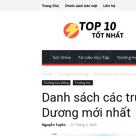
Trang Chủ
Chính sách bảo mật
Liên hệ
Sức Khỏe
Tài Liệu Học Tập
Trường H
Home
Trường Cao Đẳng
Danh sách các trường c
Trường Cao Đẳng
Trường học
Danh sách các t
Dương mới nhất
Nguyễn Tuyền
-
22 Tháng 4, 2024