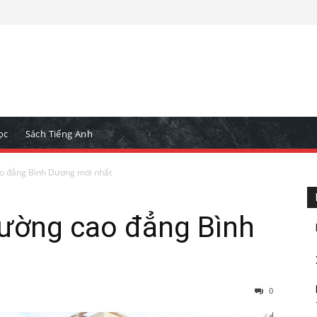
ọc
Sách Tiếng Anh
ao đẳng Bình Dương mới nhất
rường cao đẳng Bình
0