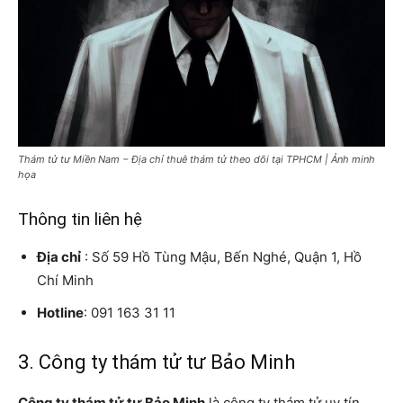
Thám tử tư Miền Nam − Địa chỉ thuê thám tử theo dõi tại TPHCM | Ảnh minh
họa
Thông tin liên hệ
Địa chỉ
: Số 59 Hồ Tùng Mậu, Bến Nghé, Quận 1, Hồ
Chí Minh
Hotline
: 091 163 31 11
3. Công ty thám tử tư Bảo Minh
Công ty thám tử tư Bảo Minh
là công ty thám tử uy tín