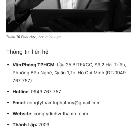
Thám Tử Phát Huy | Ảnh minh họa
Thông tin liên hệ
Văn Phòng TPHCM
: Lầu 25 BITEXCO, Số 2 Hải Triều,
Phường Bến Nghé, Quận 1,Tp. Hồ Chí Minh (ĐT:0949
767 757)
Hotline
: 0949 767 757
Email
: congtythamtuphathuy@gmail.com
Website
: congtydichvuthamtu.com
Thành Lập
: 2009