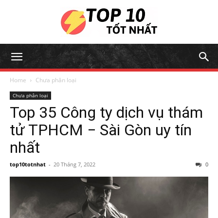
Home
Chưa phân loại
Chưa phân loại
Top 35 Công ty dịch vụ thám
tử TPHCM − Sài Gòn uy tín
nhất
top10totnhat
-
20 Tháng 7, 2022
0