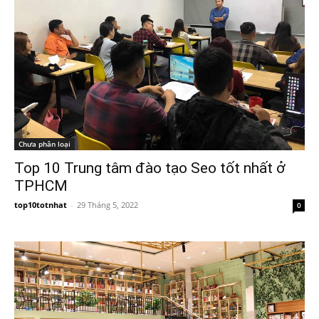
Chưa phân loại
Top 10 Trung tâm đào tạo Seo tốt nhất ở
TPHCM
top10totnhat
-
29 Tháng 5, 2022
0