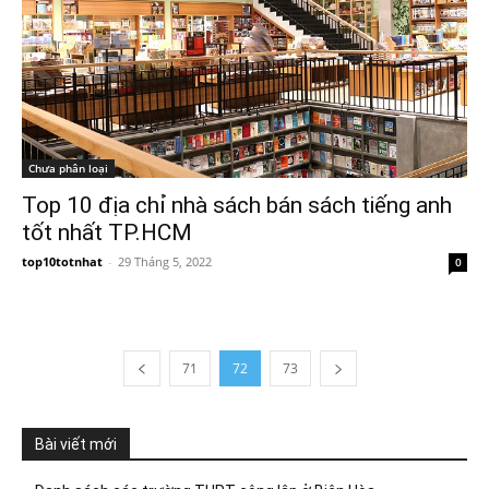
Chưa phân loại
Top 10 địa chỉ nhà sách bán sách tiếng anh
tốt nhất TP.HCM
top10totnhat
-
29 Tháng 5, 2022
0
71
72
73
Bài viết mới