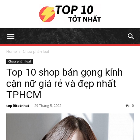
Home
Chưa phân loại
Chưa phân loại
Top 10 shop bán gọng kính
cận nữ giá rẻ và đẹp nhất
TPHCM
top10totnhat
-
29 Tháng 5, 2022
0