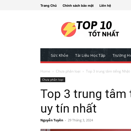
Trang Chủ
Chính sách bảo mật
Liên hệ
Sức Khỏe
Tài Liệu Học Tập
Trường H
Home
Chưa phân loại
Top 3 trung tâm tiếng Nhật 
Chưa phân loại
Top 3 trung tâm 
uy tín nhất
Nguyễn Tuyền
-
29 Tháng 3, 2024