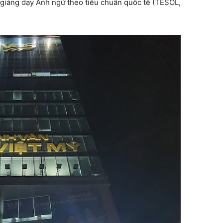
g giảng dạy Anh ngữ theo tiêu chuẩn quốc tế (TESOL,