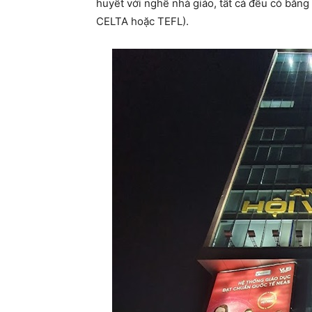
huyết với nghề nhà giáo, tất cả đều có bằn
CELTA hoặc TEFL).