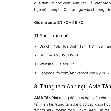
quả đến với học viên. Anh Văn Hội Việt Mỹ 
hợp nội dung thi Cambridge vào chương trìn
Giờ mở cửa:
07h30 – 21h30
Thông tin liên hệ
Địa chỉ: 45B Hòa Bình, Tân Thới Hoà, Tâ
Hotline: 02839611966
Website: vus.edu.vn
Fanpage: fb.com/AnhvanhoiVietMy.VUS
3. Trung tâm Anh ngữ AMA Tân
AMA Tân Phú
mang đến cho học viên chương
tế. Hiện tại, trung tâm đang có các khóa h
TOEFL 87+, TOEIC 700+, SAT 1850+, IELTS 6