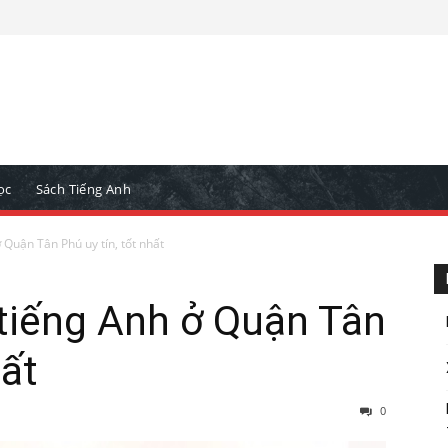
ọc
Sách Tiếng Anh
 Quận Tân Phú uy tín, tốt nhất
tiếng Anh ở Quận Tân
hất
0