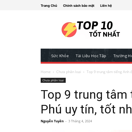
Trang Chủ
Chính sách bảo mật
Liên hệ
Sức Khỏe
Tài Liệu Học Tập
Trường H
Home
Chưa phân loại
Top 9 trung tâm tiếng Anh ở
Chưa phân loại
Top 9 trung tâm 
Phú uy tín, tốt n
Nguyễn Tuyền
-
3 Tháng 4, 2024