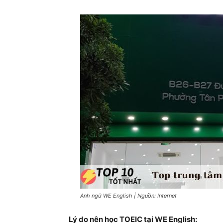
Anh ngữ WE English | Nguồn: Internet
Lý do nên học TOEIC tại WE English: