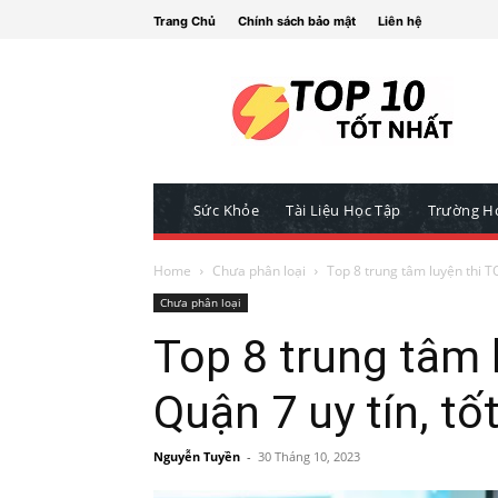
Trang Chủ
Chính sách bảo mật
Liên hệ
Sức Khỏe
Tài Liệu Học Tập
Trường H
Home
Chưa phân loại
Top 8 trung tâm luyện thi TO
Chưa phân loại
Top 8 trung tâm 
Quận 7 uy tín, tố
Nguyễn Tuyền
-
30 Tháng 10, 2023