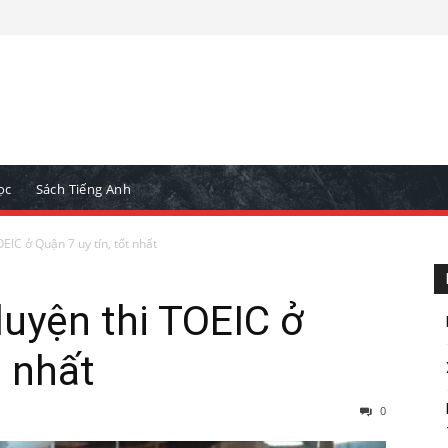
ọc
Sách Tiếng Anh
EIC ở Quận 7 uy tín, tốt nhất
luyện thi TOEIC ở
t nhất
0