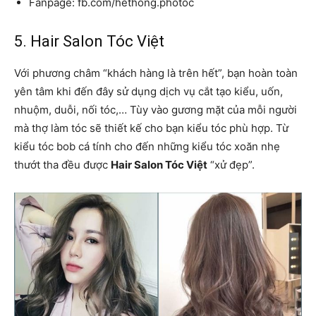
Fanpage: fb.com/hethong.photoc
5. Hair Salon Tóc Việt
Với phương châm “khách hàng là trên hết”, bạn hoàn toàn
yên tâm khi đến đây sử dụng dịch vụ cắt tạo kiểu, uốn,
nhuộm, duỗi, nối tóc,… Tùy vào gương mặt của mỗi người
mà thợ làm tóc sẽ thiết kế cho bạn kiểu tóc phù hợp. Từ
kiểu tóc bob cá tính cho đến những kiểu tóc xoăn nhẹ
thướt tha đều được
Hair Salon Tóc Việt
“xử đẹp”.