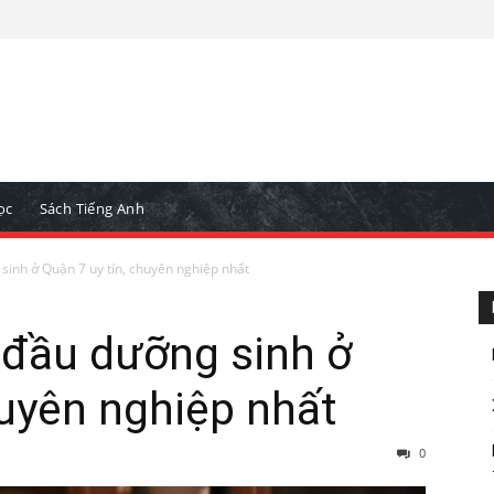
ọc
Sách Tiếng Anh
 sinh ở Quận 7 uy tín, chuyên nghiệp nhất
i đầu dưỡng sinh ở
huyên nghiệp nhất
0