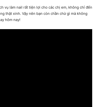
h vụ làm nail rất tiện lợi cho các chị em, không chỉ đến
ng thật xinh. Vậy nên bạn còn chần chừ gì mà không
ngay hôm nay!