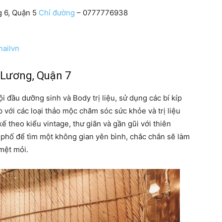
g 6, Quận 5
Chỉ đường
– 0777776938
nailvn
 Lương, Quận 7
 đầu dưỡng sinh và Body trị liệu, sử dụng các bí kíp
 với các loại thảo mộc chăm sóc sức khỏe và trị liệu
 theo kiểu vintage, thư giãn và gần gũi với thiên
h phố để tìm một không gian yên bình, chắc chắn sẽ làm
mệt mỏi.