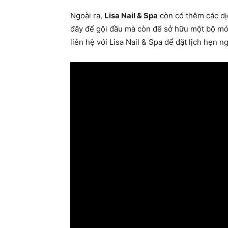
Ngoài ra,
Lisa Nail & Spa
còn có thêm các dịc
đây để gội đầu mà còn để sở hữu một bộ mó
liên hệ với Lisa Nail & Spa để đặt lịch hẹn 