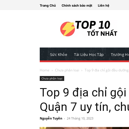
Trang Chủ
Chính sách bảo mật
Liên hệ
Sức Khỏe
Tài Liệu Học Tập
Trường H
Home
Chưa phân loại
Top 9 địa chỉ gội đầu dưỡng
Chưa phân loại
Top 9 địa chỉ gộ
Quận 7 uy tín, c
Nguyễn Tuyền
-
24 Tháng 10, 2023