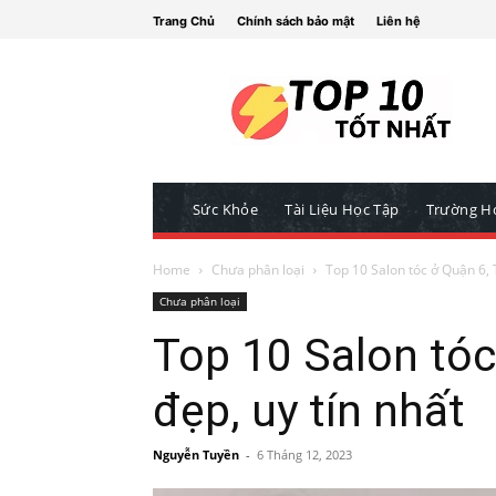
Trang Chủ
Chính sách bảo mật
Liên hệ
Sức Khỏe
Tài Liệu Học Tập
Trường H
Home
Chưa phân loại
Top 10 Salon tóc ở Quận 6,
Chưa phân loại
Top 10 Salon tó
đẹp, uy tín nhất
Nguyễn Tuyền
-
6 Tháng 12, 2023