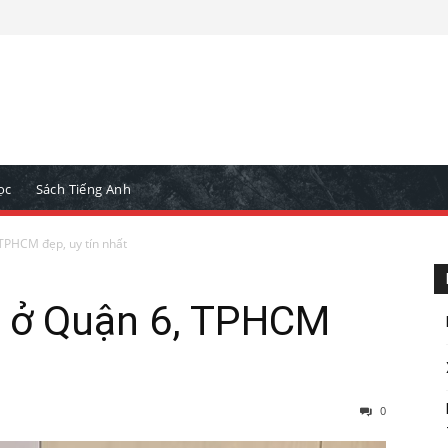
ọc
Sách Tiếng Anh
 TPHCM đẹp, uy tín nhất
c ở Quận 6, TPHCM
0