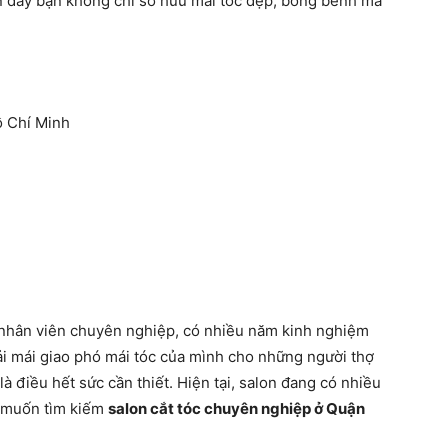
ến đây bạn không chỉ sở hữu mái tóc đẹp, bồng bềnh mà
Hồ Chí Minh
nhân viên chuyên nghiệp, có nhiều năm kinh nghiệm
ải mái giao phó mái tóc của mình cho những người thợ
là điều hết sức cần thiết. Hiện tại, salon đang có nhiều
n muốn tìm kiếm
salon cắt tóc chuyên nghiệp ở Quận