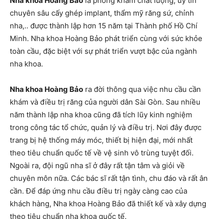
Nha khoa Hoàng Bảo
là phòng khám chất lượng, uy tín
chuyên sâu cấy ghép implant, thẩm mỹ răng sứ, chỉnh
nha,.. được thành lập hơn 15 năm tại Thành phố Hồ Chí
Minh. Nha khoa Hoàng Bảo phát triển cùng với sức khỏe
toàn cầu, đặc biệt với sự phát triển vượt bậc của ngành
nha khoa.
Nha khoa Hoàng Bảo
ra đời thông qua việc nhu cầu cần
khám và điều trị răng của người dân Sài Gòn. Sau nhiều
năm thành lập nha khoa cũng đã tích lũy kinh nghiệm
trong công tác tổ chức, quản lý và điều trị. Nơi đây được
trang bị hệ thống máy móc, thiết bị hiện đại, mới nhất
theo tiêu chuẩn quốc tế về vệ sinh vô trùng tuyệt đối.
Ngoài ra, đội ngũ nha sĩ ở đây rất tận tâm và giỏi về
chuyên môn nữa. Các bác sĩ rất tận tình, chu đáo và rất ân
cần. Để đáp ứng nhu cầu điều trị ngày càng cao của
khách hàng, Nha khoa Hoàng Bảo đã thiết kế và xây dựng
theo tiêu chuẩn nha khoa quốc tế.