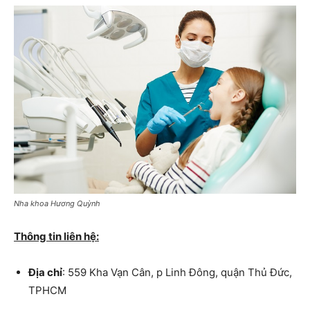
Nha khoa Hương Quỳnh
Thông tin liên hệ:
Địa chỉ
: 559 Kha Vạn Cân, p Linh Đông, quận Thủ Đức,
TPHCM