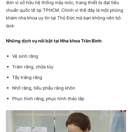
đơn vị sở hữu hệ thống máy móc, trang thiết bị đạt tiêu
chuẩn quốc tế tại TPHCM. Chính vì thế đây là một phòng
khám nha khoa uy tín tại Thủ Đức mà bạn không nên bỏ
qua.
Những dịch vụ nổi bật tại Nha khoa Trần Bình:
Vệ sinh răng
Trám răng, chữa tủy
Tẩy trắng răng
Nhổ răng, tiểu phẫu răng khôn
Phục hình răng, phục hình tháo lắp