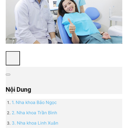
Nội Dung
1. Nha khoa Bảo Ngọc
2. Nha khoa Trần Bình
3. Nha khoa Linh Xuân