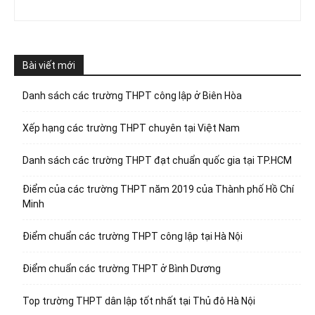
Bài viết mới
Danh sách các trường THPT công lập ở Biên Hòa
Xếp hạng các trường THPT chuyên tại Việt Nam
Danh sách các trường THPT đạt chuẩn quốc gia tại TP.HCM
Điểm của các trường THPT năm 2019 của Thành phố Hồ Chí
Minh
Điểm chuẩn các trường THPT công lập tại Hà Nội
Điểm chuẩn các trường THPT ở Bình Dương
Top trường THPT dân lập tốt nhất tại Thủ đô Hà Nội