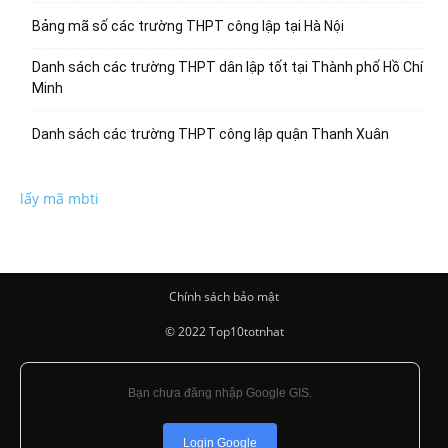
Bảng mã số các trường THPT công lập tại Hà Nội
Danh sách các trường THPT dân lập tốt tại Thành phố Hồ Chí
Minh
Danh sách các trường THPT công lập quận Thanh Xuân
lấy mã mbti
Chính sách bảo mật
© 2022 Top10totnhat
Bạn chưa đăng nhập Google GIS.
Login Google