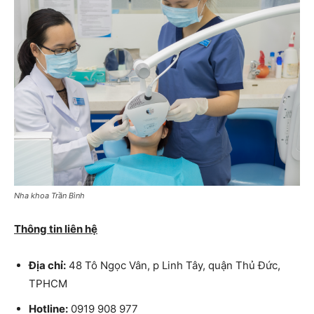
Nha khoa Trần Bình
Thông tin liên hệ
Địa chỉ:
48 Tô Ngọc Vân, p Linh Tây, quận Thủ Đức,
TPHCM
Hotline:
0919 908 977