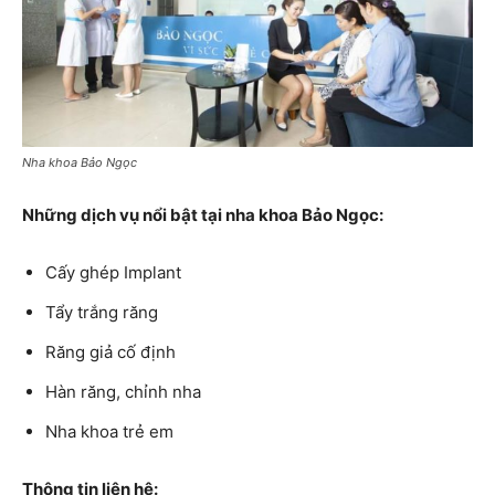
Nha khoa Bảo Ngọc
Những dịch vụ nổi bật tại nha khoa Bảo Ngọc:
Cấy ghép Implant
Tẩy trắng răng
Răng giả cố định
Hàn răng, chỉnh nha
Nha khoa trẻ em
Thông tin liên hệ: