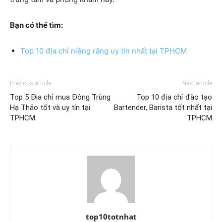
Bạn có thể tìm:
Top 10 địa chỉ niềng răng uy tín nhất tại TPHCM
Previous article
Next article
Top 5 Địa chỉ mua Đông Trùng
Top 10 địa chỉ đào tạo
Hạ Thảo tốt và uy tín tại
Bartender, Barista tốt nhất tại
TPHCM
TPHCM
top10totnhat