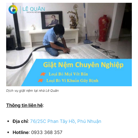
Dịch vụ giặt nệm tại nhà Lê Quân
Thông tin liên hệ
:
Địa chỉ
:
76/25C Phan Tây Hồ, Phú Nhuận
Hotline
: 0933 368 357