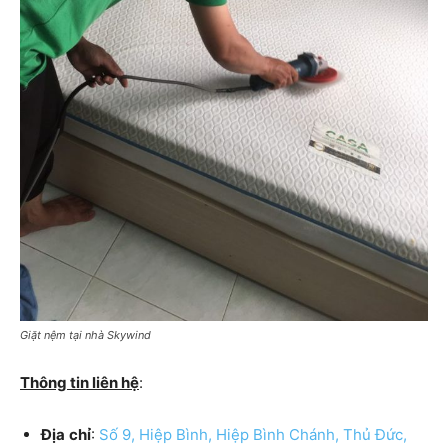
Giặt nệm tại nhà Skywind
Thông tin liên hệ
:
Địa
chỉ
:
Số 9, Hiệp Bình, Hiệp Bình Chánh, Thủ Đức,