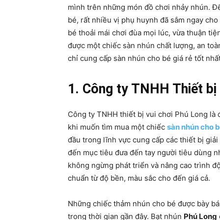
mình trên những món đồ chơi nhảy nhún. Để
bé, rất nhiều vị phụ huynh đã sắm ngay cho 
bé thoải mái chơi đùa mọi lúc, vừa thuận ti
được một chiếc sàn nhún chất lượng, an toàn
chỉ cung cấp sàn nhún cho bé giá rẻ tốt nh
1. Công ty TNHH Thiết bị
Công ty TNHH thiết bị vui chơi Phú Long là 
khi muốn tìm mua một chiếc
sàn nhún cho 
đầu trong lĩnh vực cung cấp các thiết bị giả
đến mục tiêu đưa đến tay người tiêu dùng 
không ngừng phát triển và nâng cao trình đ
chuẩn từ độ bền, màu sắc cho đến giá cả.
Những chiếc thảm nhún cho bé được bày bán 
trong thời gian gần đây. Bạt nhún
Phú Long