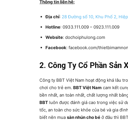
Thông tin liên hệ:
Địa chỉ
:
28 Đường số 10, Khu Phố 2, Hiệ
Hotline
: 0933.111.009 – 0923.111.009
Website
: dochoiphulong.com
Facebook
: facebook.com/thietbimamno
2. Công Ty Cổ Phần Sản 
Công ty BBT Việt Nam hoạt động khá lâu tro
chơi cho trẻ em.
BBT Việt Nam
cam kết cung
bền nhất, an toàn nhất, chất lượng nhất bằn
BBT
luôn được đánh giá cao trong việc sử 
tốc, an toàn cho sức khỏe của bé và gia đì
biết nên mua
sàn nhún cho bé
ở đâu thì BBT