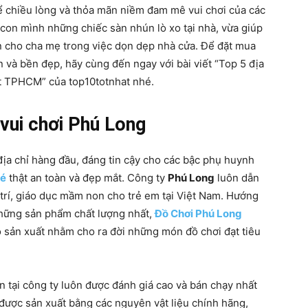
 chiều lòng và thỏa mãn niềm đam mê vui chơi của các
con mình những chiếc sàn nhún lò xo tại nhà, vừa giúp
ện cho cha mẹ trong việc dọn dẹp nhà cửa. Để đặt mua
 và bền đẹp, hãy cùng đến ngay với bài viết “Top 5 địa
ất TPHCM” của top10totnhat nhé.
 vui chơi Phú Long
địa chỉ hàng đầu, đáng tin cậy cho các bậc phụ huynh
bé
thật an toàn và đẹp mắt. Công ty
Phú Long
luôn dẫn
i trí, giáo dục mầm non cho trẻ em tại Việt Nam. Hướng
những sản phẩm chất lượng nhất,
Đồ Chơi Phú Long
ộ sản xuất nhằm cho ra đời những món đồ chơi đạt tiêu
tại công ty luôn được đánh giá cao và bán chạy nhất
được sản xuất bằng các nguyên vật liệu chính hãng,