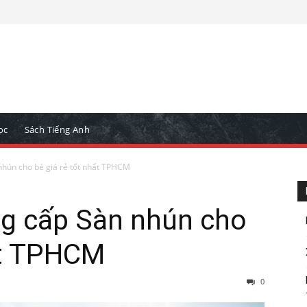
ọc
Sách Tiếng Anh
 nhún cho bé giá rẻ tốt nhất TPHCM
ng cấp Sàn nhún cho
ất TPHCM
0