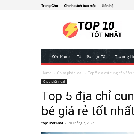
Trang Chủ
Chính sách bảo mật
Liên hệ
Sức Khỏe
Tài Liệu Học Tập
Trường H
Home
Chưa phân loại
Top 5 địa chỉ cung cấp Sàn
Chưa phân loại
Top 5 địa chỉ cu
bé giá rẻ tốt nh
top10totnhat
-
20 Tháng 7, 2022