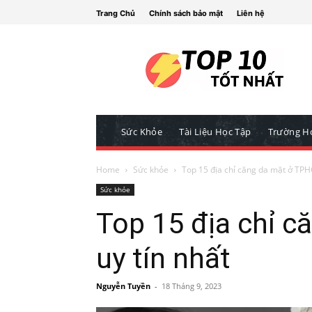
Trang Chủ
Chính sách bảo mật
Liên hệ
Sức Khỏe
Tài Liệu Học Tập
Trường H
Home
Sức khỏe
Top 15 địa chỉ căng da mặt ở TPH
Sức khỏe
Top 15 địa chỉ 
uy tín nhất
Nguyễn Tuyền
-
18 Tháng 9, 2023