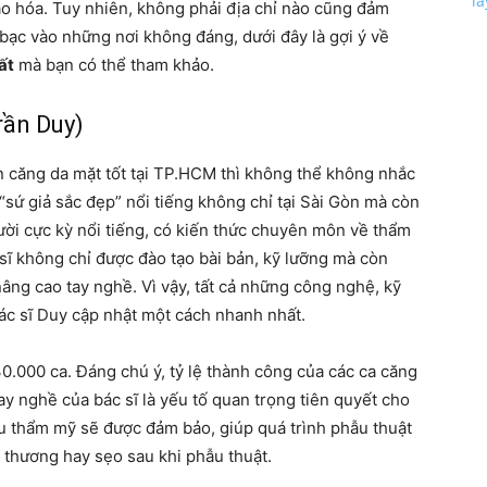
l
o hóa. Tuy nhiên, không phải địa chỉ nào cũng đảm
n bạc vào những nơi không đáng, dưới đây là gợi ý về
ất
mà bạn có thể tham khảo.
rần Duy)
 căng da mặt tốt tại TP.HCM thì không thể không nhắc
“sứ giả sắc đẹp” nổi tiếng không chỉ tại Sài Gòn mà còn
ời cực kỳ nổi tiếng, có kiến ​​thức chuyên môn về thẩm
sĩ không chỉ được đào tạo bài bản, kỹ lưỡng mà còn
âng cao tay nghề. Vì vậy, tất cả những công nghệ, kỹ
ác sĩ Duy cập nhật một cách nhanh nhất.
0.000 ca. Đáng chú ý, tỷ lệ thành công của các ca căng
ay nghề của bác sĩ là yếu tố quan trọng tiên quyết cho
u thẩm mỹ sẽ được đảm bảo, giúp quá trình phẫu thuật
t thương hay sẹo sau khi phẫu thuật.