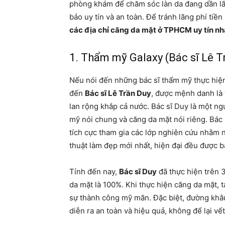
phòng khám để chăm sóc làn da đang dần lã
bảo uy tín và an toàn. Để tránh lãng phí tiề
các địa chỉ căng da mặt ở TPHCM uy tín nh
1. Thẩm mỹ Galaxy (Bác sĩ Lê T
Nếu nói đến những bác sĩ thẩm mỹ thực hiện
đến
Bác sĩ Lê Trần Duy
, được mệnh danh là 
lan rộng khắp cả nước. Bác sĩ Duy là một ngư
mỹ nói chung và căng da mặt nói riêng. Bác 
tích cực tham gia các lớp nghiên cứu nhằm n
thuật làm đẹp mới nhất, hiện đại đều được b
Tính đến nay,
Bác sĩ Duy
đã thực hiện trên 3
da mặt là 100%. Khi thực hiện căng da mặt, t
sự thành công mỹ mãn. Đặc biệt, đường khâ
diễn ra an toàn và hiệu quả, không để lại vế