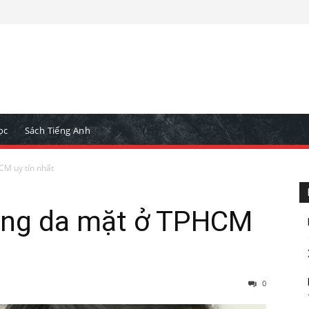
ọc
Sách Tiếng Anh
CM uy tín nhất
căng da mặt ở TPHCM
0