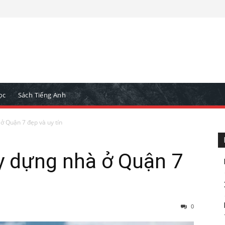
ọc
Sách Tiếng Anh
ở Quận 7 đẹp và uy tín
y dựng nhà ở Quận 7
0