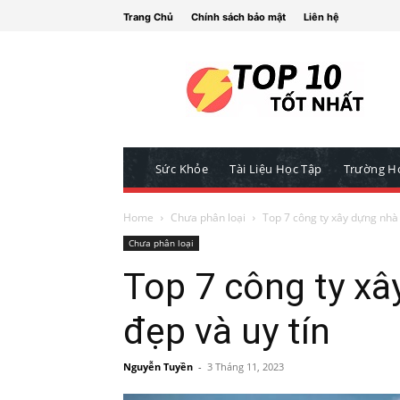
Trang Chủ
Chính sách bảo mật
Liên hệ
Sức Khỏe
Tài Liệu Học Tập
Trường H
Home
Chưa phân loại
Top 7 công ty xây dựng nhà 
Chưa phân loại
Top 7 công ty xâ
đẹp và uy tín
Nguyễn Tuyền
-
3 Tháng 11, 2023