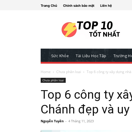
Trang Chủ
Chính sách bảo mật
Liên hệ
Sức Khỏe
Tài Liệu Học Tập
Trường H
Home
Chưa phân loại
Top 6 công ty xây dựng nhà 
Chưa phân loại
Top 6 công ty xâ
Chánh đẹp và uy 
Nguyễn Tuyền
-
4 Tháng 11, 2023