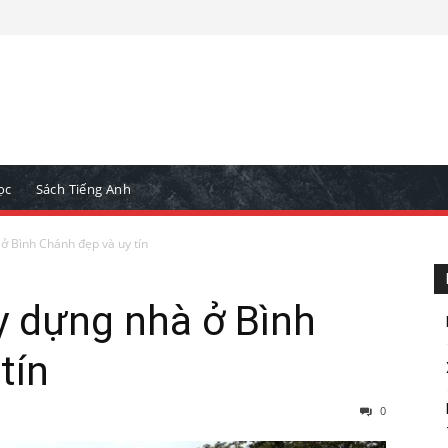
ọc
Sách Tiếng Anh
ở Bình Chánh đẹp và uy tín
y dựng nhà ở Bình
tín
0