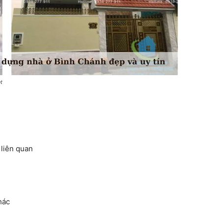
t
 liên quan
hác