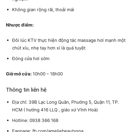
Không gian rộng rãi, thoải mái
Nhược điểm:
Đôi lúc KTV thực hiện động tác massage hơi mạnh một
chút xíu, nhẹ tay hơn xí là quá tuyệt
Đóng cửa hơi sớm
Giờ mở cửa:
10h00 – 18h00
Thông tin liên hệ
Địa chỉ: 39B Lạc Long Quân, Phường 5, Quận 11, TP.
HCM ( hướng 416 LLQ , giáo xứ Vĩnh Hoà)
Hotline: 0938 366 168
Fanpage: fb.com/ameliebeautyspa