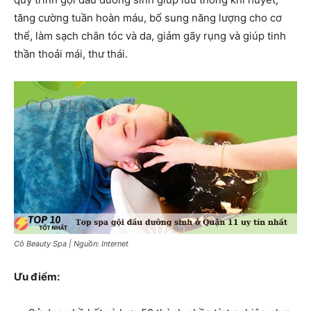
tăng cường tuần hoàn máu, bổ sung năng lượng cho cơ
thể, làm sạch chân tóc và da, giảm gãy rụng và giúp tinh
thần thoải mái, thư thái.
Cô Beauty Spa | Nguồn: Internet
Ưu điểm: