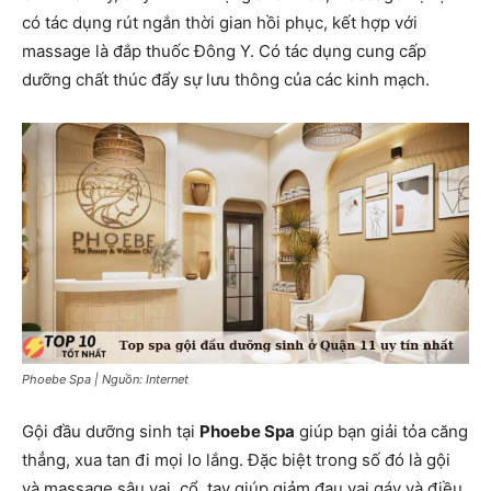
có tác dụng rút ngắn thời gian hồi phục, kết hợp với
massage là đắp thuốc Đông Y. Có tác dụng cung cấp
dưỡng chất thúc đẩy sự lưu thông của các kinh mạch.
Phoebe Spa | Nguồn: Internet
Gội đầu dưỡng sinh tại
Phoebe Spa
giúp bạn giải tỏa căng
thẳng, xua tan đi mọi lo lắng. Đặc biệt trong số đó là gội
và massage sâu vai, cổ, tay giúp giảm đau vai gáy và điều