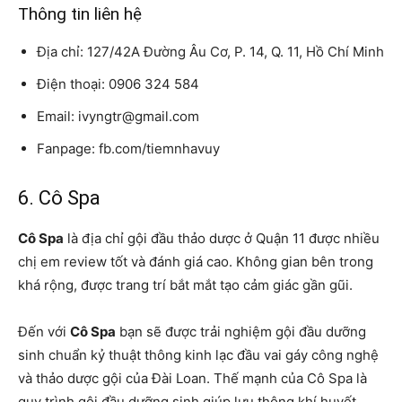
Thông tin liên hệ
Địa chỉ: 127/42A Đường Âu Cơ, P. 14, Q. 11, Hồ Chí Minh
Điện thoại: 0906 324 584
Email: ivyngtr@gmail.com
Fanpage: fb.com/tiemnhavuy
6. Cô Spa
Cô Spa
là địa chỉ gội đầu thảo dược ở Quận 11 được nhiều
chị em review tốt và đánh giá cao. Không gian bên trong
khá rộng, được trang trí bắt mắt tạo cảm giác gần gũi.
Đến với
Cô Spa
bạn sẽ được trải nghiệm gội đầu dưỡng
sinh chuẩn kỷ thuật thông kinh lạc đầu vai gáy công nghệ
và thảo dược gội của Đài Loan. Thế mạnh của Cô Spa là
quy trình gội đầu dưỡng sinh giúp lưu thông khí huyết,