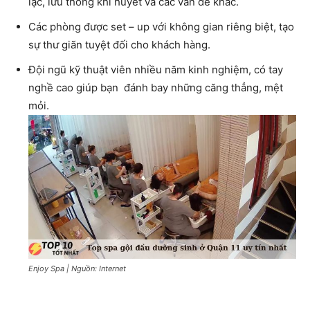
lạc, lưu thông khí huyết và các vấn đề khác.
Các phòng được set – up với không gian riêng biệt, tạo
sự thư giãn tuyệt đối cho khách hàng.
Đội ngũ kỹ thuật viên nhiều năm kinh nghiệm, có tay
nghề cao giúp bạn đánh bay những căng thẳng, mệt
mỏi.
Enjoy Spa | Nguồn: Internet