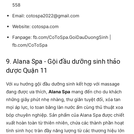
558
Email: cotospa2022@gmail.com
Website: cotospa.com
Fanpage: fb.com/CoToSpa.GoiDauDuongSinh |
fb.com/CoToSpa
9. Alana Spa - Gội đầu dưỡng sinh thảo
dược Quận 11
Với xu hướng gội đầu dưỡng sinh kết hợp với massage
đang được ưa thích,
Alana Spa
mang đến cho du khách
những giây phút nhẹ nhàng, thư giãn tuyệt đối, xóa tan
mọi áp lực, lo toan bằng làn nước ấm cùng thủ thuật xoa
bóp chuyên nghiệp. Sản phẩm của Alana Spa được chiết
xuất hoàn toàn từ thiên nhiên, chứa các thành phần hoạt
tính sinh học tràn đầy năng lượng từ các thương hiệu lớn