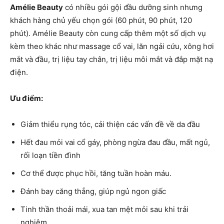
Amélie Beauty
có nhiều gói gội đầu dưỡng sinh nhưng
khách hàng chủ yếu chọn gói (60 phút, 90 phút, 120
phút). Amélie Beauty còn cung cấp thêm một số dịch vụ
kèm theo khác như massage cổ vai, lăn ngải cứu, xông hơi
mắt và đầu, trị liệu tay chân, trị liệu môi mắt và đắp mặt nạ
điện.
Ưu điểm:
Giảm thiểu rụng tóc, cải thiện các vấn đề về da đầu
Hết đau mỏi vai cổ gáy, phòng ngừa đau đầu, mất ngủ,
rối loạn tiền đình
Cơ thể được phục hồi, tăng tuần hoàn máu.
Đánh bay căng thẳng, giúp ngủ ngon giấc
Tinh thần thoải mái, xua tan mệt mỏi sau khi trải
nghiệm