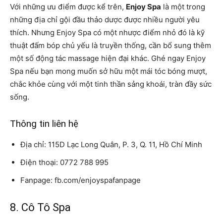
Với những ưu điểm được kể trên,
Enjoy Spa
là một trong
những địa chỉ gội đầu thảo dược được nhiều người yêu
thích. Nhưng Enjoy Spa có một nhược điểm nhỏ đó là kỹ
thuật đấm bóp chủ yếu là truyền thống, cần bổ sung thêm
một số động tác massage hiện đại khác. Ghé ngay Enjoy
Spa nếu bạn mong muốn sở hữu một mái tóc bóng mượt,
chắc khỏe cùng với một tinh thần sảng khoái, tràn đầy sức
sống.
Thông tin liên hệ
Địa chỉ: 115D Lạc Long Quân, P. 3, Q. 11, Hồ Chí Minh
Điện thoại: 0772 788 995
Fanpage: fb.com/enjoyspafanpage
8. Cô Tô Spa