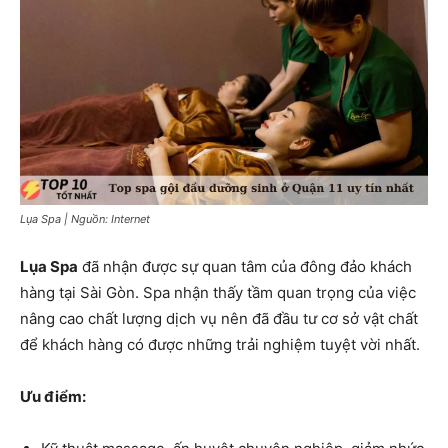
Lụa Spa | Nguồn: Internet
Lụa Spa
đã nhận được sự quan tâm của đông đảo khách
hàng tại Sài Gòn. Spa nhận thấy tầm quan trọng của việc
nâng cao chất lượng dịch vụ nên đã đầu tư cơ sở vật chất
để khách hàng có được những trải nghiệm tuyệt vời nhất.
Ưu điểm: