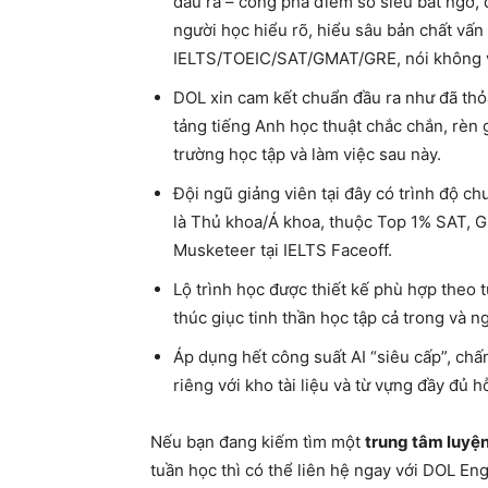
đầu ra – công phá điểm số siêu bất ngờ,
người học hiểu rõ, hiểu sâu bản chất vấn
IELTS/TOEIC/SAT/GMAT/GRE, nói không với
DOL xin cam kết chuẩn đầu ra như đã thỏ
tảng tiếng Anh học thuật chắc chắn, rèn
trường học tập và làm việc sau này.
Đội ngũ giảng viên tại đây có trình độ ch
là Thủ khoa/Á khoa, thuộc Top 1% SAT, Giả
Musketeer tại IELTS Faceoff.
Lộ trình học được thiết kế phù hợp theo t
thúc giục tinh thần học tập cả trong và n
Áp dụng hết công suất AI “siêu cấp”, chấm
riêng với kho tài liệu và từ vựng đầy đủ h
Nếu bạn đang kiếm tìm một
trung tâm luyện
tuần học thì có thể liên hệ ngay với DOL Eng