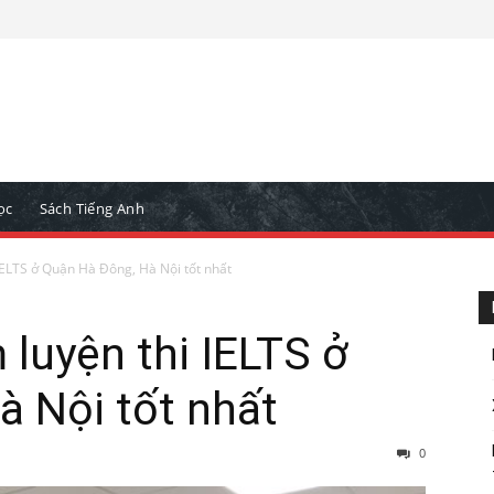
ọc
Sách Tiếng Anh
IELTS ở Quận Hà Đông, Hà Nội tốt nhất
 luyện thi IELTS ở
à Nội tốt nhất
0