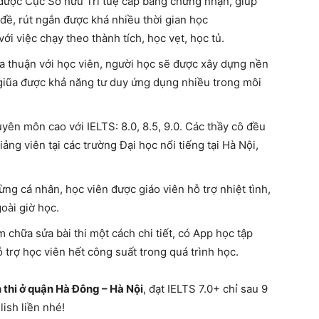
 được Cục Sở hữu Trí tuệ cấp bằng chứng nhận, giúp
 đề, rút ngắn được khá nhiều thời gian học
 việc chạy theo thành tích, học vẹt, học tủ.
a thuận với học viên, người học sẽ được xây dựng nền
 giũa được khả năng tư duy ứng dụng nhiều trong môi
uyên môn cao với IELTS: 8.0, 8.5, 9.0. Các thầy cô đều
ng viên tại các trường Đại học nổi tiếng tại Hà Nội,
ừng cá nhân, học viên được giáo viên hỗ trợ nhiệt tình,
goài giờ học.
 chữa sửa bài thi một cách chi tiết, có App học tập
ỗ trợ học viên hết công suất trong quá trình học.
 thi ở quận Hà Đông – Hà Nội
, đạt IELTS 7.0+ chỉ sau 9
lish liền nhé!