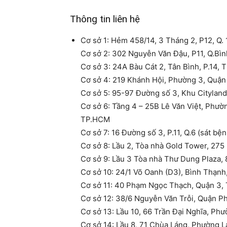
Thông tin liên hệ
Cơ sở 1: Hẻm 458/14, 3 Tháng 2, P12, Q.
Cơ sở 2: 302 Nguyễn Văn Đậu, P11, Q.B
Cơ sở 3: 24A Bàu Cát 2, Tân Bình, P.14,
Cơ sở 4: 219 Khánh Hội, Phường 3, Quậ
Cơ sở 5: 95-97 Đường số 3, Khu Cityland 
Cơ sở 6: Tầng 4 – 25B Lê Văn Việt, Phườ
TP.HCM
Cơ sở 7: 16 Đường số 3, P.11, Q.6 (sát 
Cơ sở 8: Lầu 2, Tòa nhà Gold Tower, 275
Cơ sở 9: Lầu 3 Tòa nhà Thư Dung Plaza,
Cơ sở 10: 24/1 Võ Oanh (D3), Bình Thạnh
Cơ sở 11: 40 Phạm Ngọc Thạch, Quận 3,
Cơ sở 12: 38/6 Nguyễn Văn Trỗi, Quận P
Cơ sở 13: Lầu 10, 66 Trần Đại Nghĩa, Ph
Cơ sở 14: Lầu 8, 71 Chùa Láng, Phường 