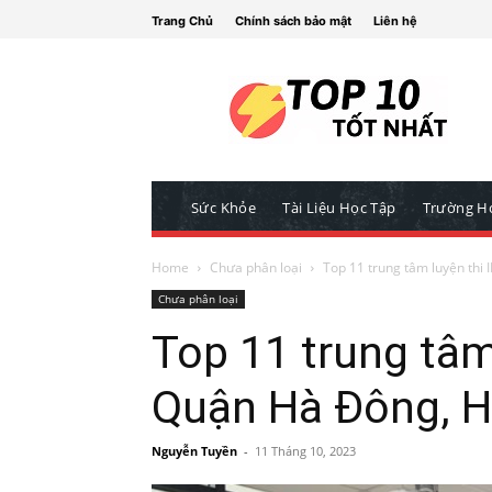
Trang Chủ
Chính sách bảo mật
Liên hệ
Sức Khỏe
Tài Liệu Học Tập
Trường H
Home
Chưa phân loại
Top 11 trung tâm luyện thi 
Chưa phân loại
Top 11 trung tâm
Quận Hà Đông, H
Nguyễn Tuyền
-
11 Tháng 10, 2023