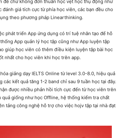
vấn đề chứ không đơn thuần học vẹt học thụ động như
đánh giá tích cực từ phía học viên, các bạn đều cho
 dụng theo phương pháp Linearthinking.
c phát triển App ứng dụng có trí tuệ nhân tạo để hỗ
thống App quản lý học tập cũng như App luyện tập
ạo giúp học viên có thêm điều kiện luyện tập bài học
ốt nhất cho học viên khi học trên app.
óa giảng dạy IELTS Online từ level 3.0-8.0, hiệu quả
các kết quả tăng 1-2 band chỉ sau 9 tuần học tại đây.
hận được nhiều phản hồi tích cực đến từ học viên trên
 quả giống như học Offline, hệ thống kiểm tra chất
n tảng công nghệ hỗ trợ cho việc hojv tập tại nhà đạt