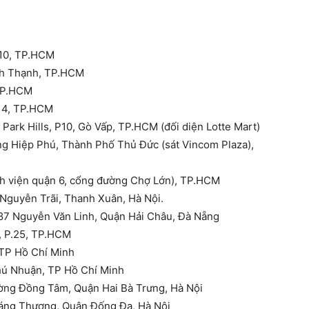
 10, TP.HCM
ình Thạnh, TP.HCM
 TP.HCM
n 4, TP.HCM
Park Hills, P10, Gò Vấp, TP.HCM (đối diện Lotte Mart)
ng Hiệp Phú, Thành Phố Thủ Đức (sát Vincom Plaza),
bệnh viện quận 6, cổng đường Chợ Lớn), TP.HCM
 Nguyễn Trãi, Thanh Xuân, Hà Nội.
 87 Nguyễn Văn Linh, Quận Hải Châu, Đà Nẵng
, P.25, TP.HCM
 TP Hồ Chí Minh
hú Nhuận, TP Hồ Chí Minh
ường Đồng Tâm, Quận Hai Bà Trưng, Hà Nội
Láng Thượng, Quận Đống Đa, Hà Nội