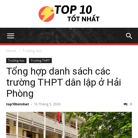
Home
Trường học
Trường học
Trường THPT
Tổng hợp danh sách các
trường THPT dân lập ở Hải
Phòng
top10totnhat
-
16 Tháng 5, 2024
0