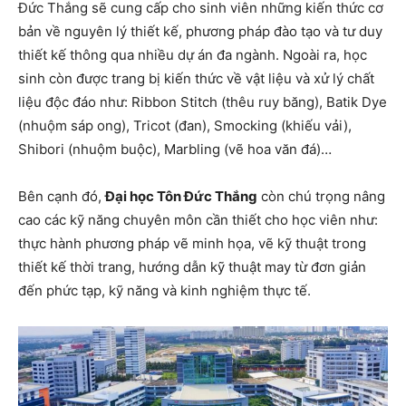
Đức Thắng sẽ cung cấp cho sinh viên những kiến ​​thức cơ
bản về nguyên lý thiết kế, phương pháp đào tạo và tư duy
thiết kế thông qua nhiều dự án đa ngành. Ngoài ra, học
sinh còn được trang bị kiến ​​thức về vật liệu và xử lý chất
liệu độc đáo như: Ribbon Stitch (thêu ruy băng), Batik Dye
(nhuộm sáp ong), Tricot (đan), Smocking (khiếu vải),
Shibori (nhuộm buộc), Marbling (vẽ hoa văn đá)…
Bên cạnh đó,
Đại học Tôn Đức Thắng
còn chú trọng nâng
cao các kỹ năng chuyên môn cần thiết cho học viên như:
thực hành phương pháp vẽ minh họa, vẽ kỹ thuật trong
thiết kế thời trang, hướng dẫn kỹ thuật may từ đơn giản
đến phức tạp, kỹ năng và kinh nghiệm thực tế.