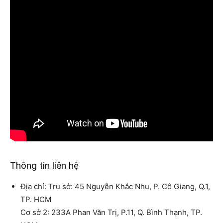
Thông tin liên hệ
Địa chỉ: Trụ sở: 45 Nguyễn Khắc Nhu, P. Cô Giang, Q.1,
TP. HCM
Cơ sở 2: 233A Phan Văn Trị, P.11, Q. Bình Thạnh, TP.