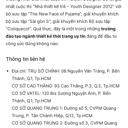
nhất cuộc thi “Nhà thiết kế trẻ – Youth Designer 2012” với
bộ sưu tập “The New Face of Pyjama”; giải khuyến khích
bộ sưu tập “Sài gòn S”; giải khuyến khích Bộ sưu tập
“Coliquecot”. Quả thực, đây là một trong những
trường
đào tạo ngành thiết kế thời trang uy tín
đáng để đầu tư
công sức đúng không nào.
Thông tin liên hệ
Địa chỉ: TRỤ SỞ CHÍNH: 08 Nguyễn Văn Tráng, P. Bến
Thành, Q.1, Tp.HCM
CƠ SỞ CAO THẮNG: 93 Cao Thắng, P.3, Q.3, Tp.HCM
CƠ SỞ VATEL: 120 Bis Sương Nguyệt Ánh, P. Bến
Thành, Q.1, Tp.HCM
CƠ SỞ QUANG TRUNG 1: Đường số 5, CVPM Quang
Trung, P. Tân Chánh Hiệp, Q.12, Tp.HCM
CƠ SỞ QUANG TRUNG 2: Đường số 3, CVPM Quang