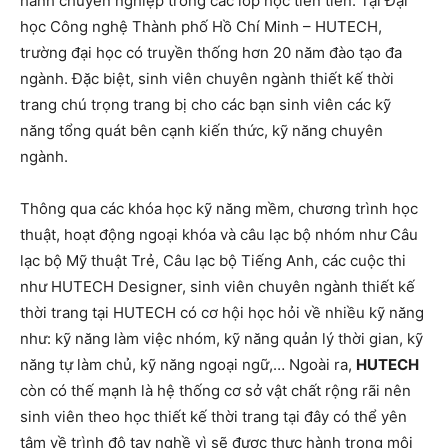
hành chuyên nghiệp trong các lớp học tiên tiến. Tại Đại
học Công nghệ Thành phố Hồ Chí Minh – HUTECH,
trường đại học có truyền thống hơn 20 năm đào tạo đa
ngành. Đặc biệt, sinh viên chuyên ngành thiết kế thời
trang chú trọng trang bị cho các bạn sinh viên các kỹ
năng tổng quát bên cạnh kiến ​​thức, kỹ năng chuyên
ngành.
Thông qua các khóa học kỹ năng mềm, chương trình học
thuật, hoạt động ngoại khóa và câu lạc bộ nhóm như Câu
lạc bộ Mỹ thuật Trẻ, Câu lạc bộ Tiếng Anh, các cuộc thi
như HUTECH Designer, sinh viên chuyên ngành thiết kế
thời trang tại HUTECH có cơ hội học hỏi về nhiều kỹ năng
như: kỹ năng làm việc nhóm, kỹ năng quản lý thời gian, kỹ
năng tự làm chủ, kỹ năng ngoại ngữ,… Ngoài ra,
HUTECH
còn có thế mạnh là hệ thống cơ sở vật chất rộng rãi nên
sinh viên theo học thiết kế thời trang tại đây có thể yên
tâm về trình độ tay nghề vì sẽ được thực hành trong môi