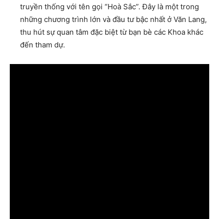
truyền thống với tên gọi “Hoà Sắc”. Đây là một trong
những chương trình lớn và đầu tư bậc nhất ở Văn Lang,
thu hút sự quan tâm đặc biệt từ bạn bè các Khoa khác
đến tham dự.