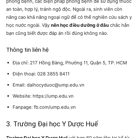
phòng bệnh, các biện pháp phòng bệnh để sử dụng thuốc
an toàn, hợp lý, tránh ngộ độc. Ngoài ra, sinh viên còn
nâng cao khả năng ngoại ngữ để có thể nghiên cứu sách y
học nước ngoài. Vậy
nên học điều dưỡng ở đâu
chắc hẳn
bạn cũng biết được đáp án rồi đúng không nào.
Thông tin liên hệ
Địa chỉ: 217 Hồng Bàng, Phường 11, Quận 5, TP. HCM
Điện thoại: 028 3855 8411
Email: daihocyduoc@ump.edu.vn
Website: https://ump.edu.vn
Fanpage: fb.com/ump.edu.vn
3. Trường Đại học Y Dược Huế
Trường Đại học Y Dược Huế
với hơn 60 năm tồn tại kể từ