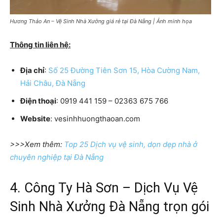
Hương Thảo An – Vệ Sinh Nhà Xưởng giá rẻ tại Đà Nẵng | Ảnh minh họa
Thông tin liên hệ:
Địa chỉ
:
Số 25 Đường Tiên Sơn 15, Hòa Cường Nam,
Hải Châu, Đà Nẵng
Điện thoại
: 0919 441 159 – 02363 675 766
Website
: vesinhhuongthaoan.com
>>>Xem thêm:
Top 25 Dịch vụ vệ sinh, dọn dẹp nhà ở
chuyên nghiệp tại Đà Nẵng
4. Công Ty Hà Sơn – Dịch Vụ Vệ
Sinh Nhà Xưởng Đà Nẵng trọn gói