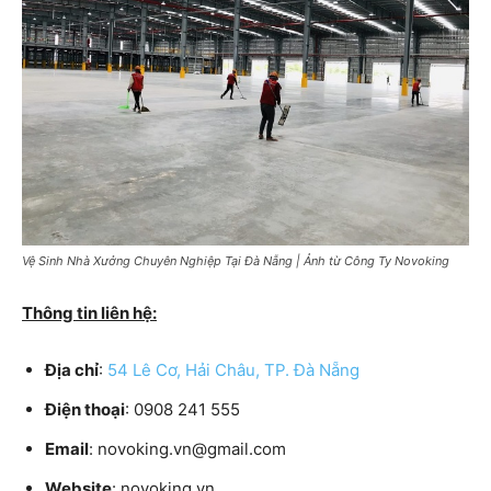
Vệ Sinh Nhà Xưởng Chuyên Nghiệp Tại Đà Nẵng | Ảnh từ Công Ty Novoking
Thông tin liên hệ:
Địa chỉ
:
54 Lê Cơ, Hải Châu, TP. Đà Nẵng
Điện thoại
: 0908 241 555
Email
: novoking.vn@gmail.com
Website
: novoking.vn