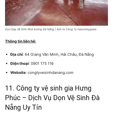
Dọn Dẹp Vệ Sinh Nhà Xưởng Đà Nẵng | Ảnh từ Công Ty HasonHygiene
Thông tin liên hệ:
Địa chỉ
: 64 Giang Văn Minh, Hải Châu, Đà Nẵng
Điện thoại
: 0901 175 116
Website
: congtyvesinhdanang.com
11. Công ty vệ sinh gia Hưng
Phúc – Dịch Vụ Dọn Vệ Sinh Đà
Nẵng Uy Tín