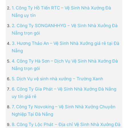
1. Công Ty Hồ Tiến RTC – Vệ Sinh Nhà Xưởng Đà
Nẵng uy tín
2. Công Ty SONGANHHYG − Vệ Sinh Nhà Xưởng Đà
Nẵng trọn gói
3. Hương Thảo An – Vệ Sinh Nhà Xưởng giá rẻ tại Đà
Nẵng
4. Công Ty Hà Sơn – Dịch Vụ Vệ Sinh Nhà Xưởng Đà
Nẵng trọn gói
5. Dịch Vụ vệ sinh nhà xưởng − Trường Xanh
6. Công Ty Gia Phát – Vệ Sinh Nhà Xưởng Đà Nẵng
uy tín giá rẻ
7. Công Ty Novoking – Vệ Sinh Nhà Xưởng Chuyên
Nghiệp Tại Đà Nẵng
8. Công Ty Lộc Phát − Địa chỉ Vệ Sinh Nhà Xưởng Đà