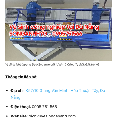
Vệ Sinh Nhà Xưởng Đà Nẵng trọn gói | Ảnh từ Công Ty SONGANHHYG
Thông tin liên hệ:
Địa chỉ
:
K57/10 Giang Văn Minh, Hòa Thuận Tây, Đà
Nẵng
Điện thoại
: 0905 751 566
Website
: dichvuvesinhdanang.com