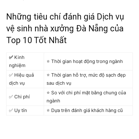
Những tiêu chí đánh giá Dịch vụ
vệ sinh nhà xưởng Đà Nẵng của
Top 10 Tốt Nhất
✅
Kinh
⭐ Thời gian hoạt động trong ngành
nghiệm
✅ Hiệu quả
⭐ Thời gian hỗ trợ, mức độ sạch đẹp
dịch vụ
sau dịch vụ
⭐ So với chi phí mặt bằng chung của
✅ Chi phí
ngành
✅ Uy tín
⭐ Dựa trên đánh giá khách hàng cũ