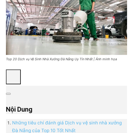
Top 20 Dịch vụ Vệ Sinh Nhà Xưởng Đà Nẵng Uy Tín Nhất | Ảnh minh họa
Nội Dung
Những tiêu chí đánh giá Dịch vụ vệ sinh nhà xưởng
Đà Nẵng của Top 10 Tốt Nhất