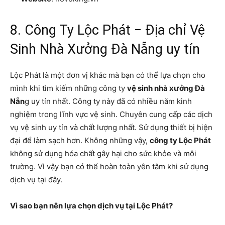
8. Công Ty Lộc Phát − Địa chỉ Vệ
Sinh Nhà Xưởng Đà Nẵng uy tín
Lộc Phát là một đơn vị khác mà bạn có thể lựa chọn cho
mình khi tìm kiếm những công ty
vệ sinh nhà xưởng Đà
Nẵn
g uy tín nhất. Công ty này đã có nhiều năm kinh
nghiệm trong lĩnh vực vệ sinh. Chuyên cung cấp các dịch
vụ vệ sinh uy tín và chất lượng nhất. Sử dụng thiết bị hiện
đại để làm sạch hơn. Không những vậy,
công ty Lộc Phát
không sử dụng hóa chất gây hại cho sức khỏe và môi
trường. Vì vậy bạn có thể hoàn toàn yên tâm khi sử dụng
dịch vụ tại đây.
Vì sao bạn nên lựa chọn dịch vụ tại Lộc Phát?