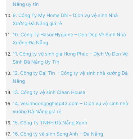
Nẵng uy tín
9. Công Ty My Home DN – Dịch vụ vệ sinh Nhà
Xưởng Đà Nẵng giá rẻ
10. Công Ty HasonHygiene – Dọn Dẹp Vệ Sinh Nhà
Xưởng Đà Nẵng
11. Công ty vệ sinh gia Hưng Phúc – Dịch Vụ Dọn Vệ
Sinh Đà Nẵng Uy Tín
12. Công ty Đại Tín − Công ty vệ sinh nhà xưởng Đà
Nẵng
13. Công ty vệ sinh Clean House
14. Vesinhcongnghiep43.com − Dịch vụ vệ sinh nhà
xưởng Đà Nẵng giá rẻ
15. Công Ty TNHH Đà Nẵng Xanh
16. Công ty vệ sinh Song Anh − Đà Nẵng