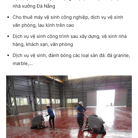
nhà xưởng Đà Nẵng
Cho thuê máy vệ sinh công nghiệp, dịch vụ vệ sinh
văn phòng, lau kính trên cao
Dịch vụ vệ sinh công trình sau xây dựng, vệ sinh nhà
hàng, khách sạn, văn phòng
Dịch vụ vệ sinh, đánh bóng các loại sàn đá: đá granite,
marble,…