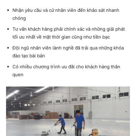
Nhận yêu cầu và cử nhân viên đến khảo sát nhanh
chóng
Tư vấn khách hàng phải chính xác và những giải phát
tối ưu nhất về mặt thời gian cũng như tiền bạc
Đội ngũ nhân viên lành nghề đã trải qua những khóa
đào tạo bài bản
Có nhiều chương trình ưu đãi cho khách hàng thân
quen