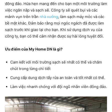
đông đảo. Hứa hẹn mang đến cho bạn một môi trường làm
việc ngăn nắp và sạch sẽ. Công ty sẽ quét bụi và các
mảnh vụn trên trần
nhà xưởng
, làm sạch máy móc và các
bề mặt khác. Đảm bảo rằng mọi ngóc ngách đã được làm
sạch trước khi giao lại cho bạn. Khi sử dụng dịch vụ của
công ty, bạn có thể cảm nhận được sự hài lòng tuyệt đối.
Ưu điểm của My Home DN là gì?
Cam kết với môi trường sạch sẽ nhất có thể và chăm
chút trong từng chi tiết
Cung cấp dung dịch tẩy rửa an toàn và tốt nhất có thể.
Làm việc nhanh chóng với đội ngũ nhân viên đông đảo.