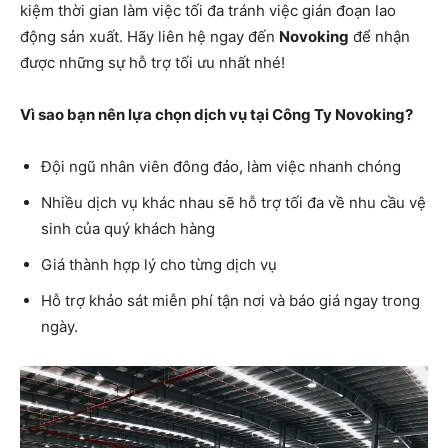
kiệm thời gian làm việc tối đa tránh việc gián đoạn lao
động sản xuất. Hãy liên hệ ngay đến
Novoking
để nhận
được những sự hỗ trợ tối ưu nhất nhé!
Vì sao bạn nên lựa chọn dịch vụ tại Công Ty Novoking?
Đội ngũ nhân viên đông đảo, làm việc nhanh chóng
Nhiều dịch vụ khác nhau sẽ hỗ trợ tối đa về nhu cầu vệ
sinh của quý khách hàng
Giá thành hợp lý cho từng dịch vụ
Hỗ trợ khảo sát miễn phí tận nơi và báo giá ngay trong
ngày.