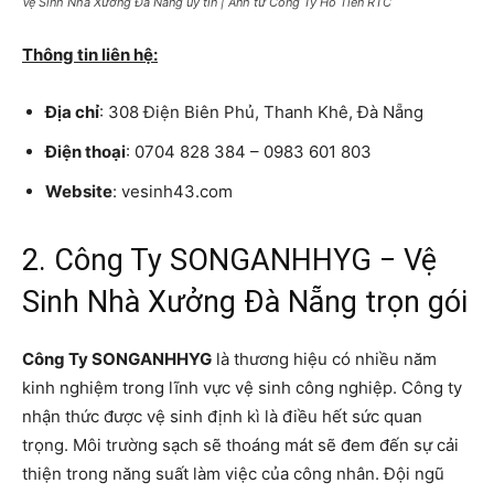
Vệ Sinh Nhà Xưởng Đà Nẵng uy tín | Ảnh từ Công Ty Hồ Tiến RTC
Thông tin liên hệ:
Địa chỉ
: 308 Điện Biên Phủ, Thanh Khê, Đà Nẵng
Điện thoại
: 0704 828 384 – 0983 601 803
Website
: vesinh43.com
2. Công Ty SONGANHHYG − Vệ
Sinh Nhà Xưởng Đà Nẵng trọn gói
Công Ty SONGANHHYG
là thương hiệu có nhiều năm
kinh nghiệm trong lĩnh vực vệ sinh công nghiệp. Công ty
nhận thức được vệ sinh định kì là điều hết sức quan
trọng. Môi trường sạch sẽ thoáng mát sẽ đem đến sự cải
thiện trong năng suất làm việc của công nhân. Đội ngũ