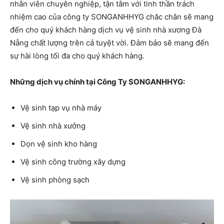
nhân viên chuyên nghiệp, tận tâm với tinh thần trách
nhiệm cao của công ty SONGANHHYG chăc chắn sẽ mang
đến cho quý khách hàng dịch vụ vệ sinh nhà xương Đà
Nẵng chất lượng trên cả tuyệt vời. Đảm bảo sẽ mang đến
sự hài lòng tối đa cho quý khách hàng.
Những dịch vụ chính tại Công Ty SONGANHHYG:
Vệ sinh tạp vụ nhà máy
Vệ sinh nhà xưởng
Dọn vệ sinh kho hàng
Vệ sinh công trường xây dựng
Vệ sinh phòng sạch