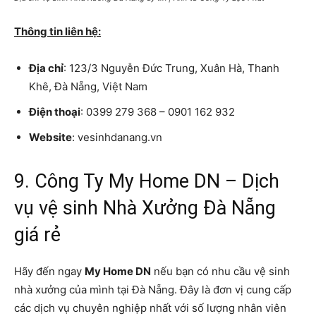
Thông tin liên hệ:
Địa chỉ
: 123/3 Nguyễn Đức Trung, Xuân Hà, Thanh
Khê, Đà Nẵng, Việt Nam
Điện thoại
: 0399 279 368 – 0901 162 932
Website
: vesinhdanang.vn
9. Công Ty My Home DN – Dịch
vụ vệ sinh Nhà Xưởng Đà Nẵng
giá rẻ
Hãy đến ngay
My Home DN
nếu bạn có nhu cầu vệ sinh
nhà xưởng của mình tại Đà Nẵng. Đây là đơn vị cung cấp
các dịch vụ chuyên nghiệp nhất với số lượng nhân viên