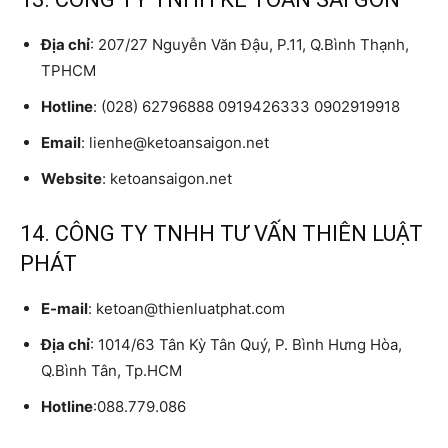
Địa chỉ
: 207/27 Nguyễn Văn Đậu, P.11, Q.Bình Thạnh,
TPHCM
Hotline
: (028) 62796888 0919426333 0902919918
Email
: lienhe@ketoansaigon.net
Website
: ketoansaigon.net
14. CÔNG TY TNHH TƯ VẤN THIÊN LUẬT
PHÁT
E-mail
: ketoan@thienluatphat.com
Địa chỉ
: 1014/63 Tân Kỳ Tân Quý, P. Bình Hưng Hòa,
Q.Bình Tân, Tp.HCM
Hotline
:088.779.086