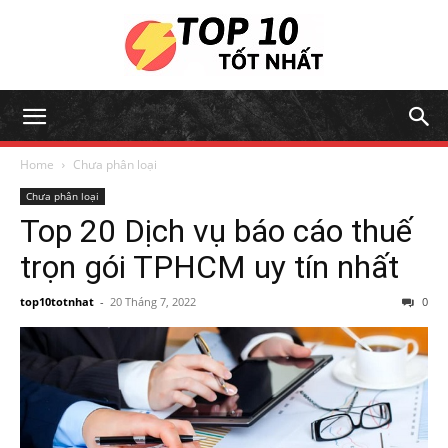
Home
Chưa phân loại
Chưa phân loại
Top 20 Dịch vụ báo cáo thuế
trọn gói TPHCM uy tín nhất
top10totnhat
-
20 Tháng 7, 2022
0