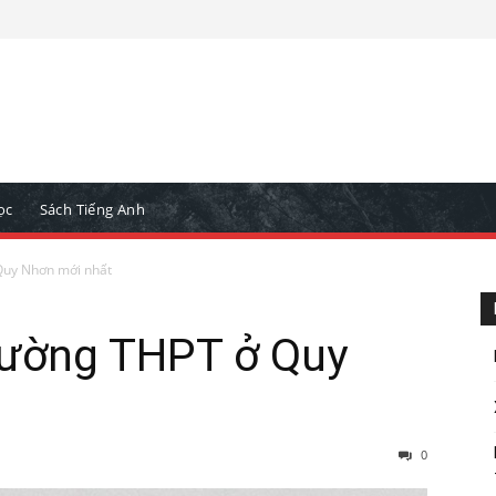
ọc
Sách Tiếng Anh
Quy Nhơn mới nhất
rường THPT ở Quy
0