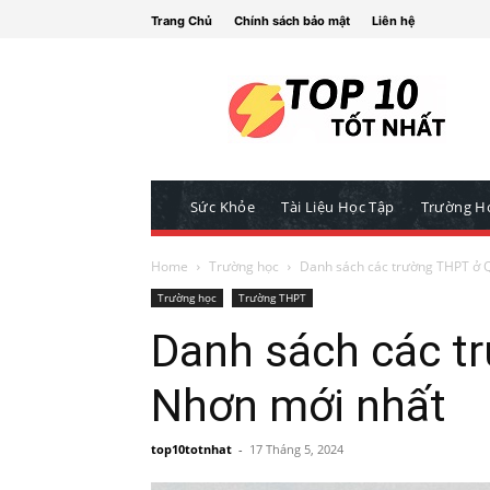
Trang Chủ
Chính sách bảo mật
Liên hệ
Sức Khỏe
Tài Liệu Học Tập
Trường H
Home
Trường học
Danh sách các trường THPT ở 
Trường học
Trường THPT
Danh sách các t
Nhơn mới nhất
top10totnhat
-
17 Tháng 5, 2024