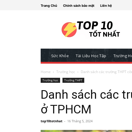
Trang Chủ
Chính sách bảo mật
Liên hệ
Sức Khỏe
Tài Liệu Học Tập
Trường H
Home
Trường học
Danh sách các trường THPT cô
Trường học
Trường THPT
Danh sách các t
ở TPHCM
top10totnhat
-
16 Tháng 5, 2024