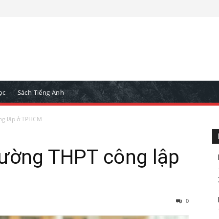
ọc
Sách Tiếng Anh
ng lập ở TPHCM
rường THPT công lập
0