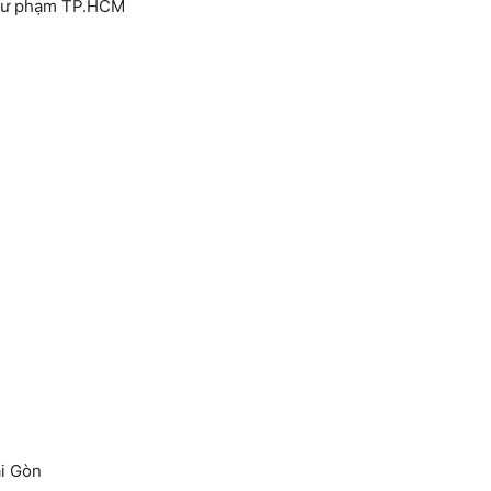
 Sư phạm TP.HCM
i Gòn