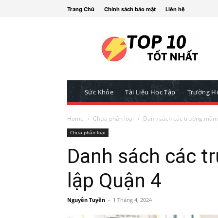
Trang Chủ
Chính sách bảo mật
Liên hệ
Sức Khỏe
Tài Liệu Học Tập
Trường H
Home
Chưa phân loại
Danh sách các trường mầm 
Chưa phân loại
Danh sách các 
lập Quận 4
Nguyễn Tuyền
-
1 Tháng 4, 2024