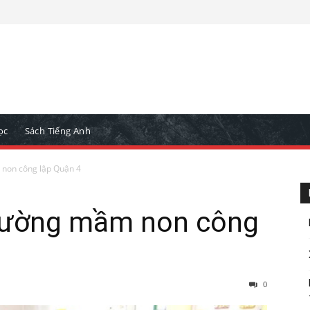
ọc
Sách Tiếng Anh
non công lập Quận 4
trường mầm non công
0