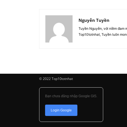
Nguyễn Tuyền
Tuyền Nguyễn, với niềm đam mê 
Top10totnhat, Tuyền luôn mong
© 2022 Top10totnhat
Bạn chưa đăng nhập Google GIS.
Login Google