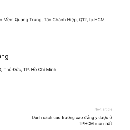
Phần Mềm Quang Trung, Tân Chánh Hiệp, Q12, tp.HCM
ơng
B, Thủ Đức, TP. Hồ Chí Minh
Next article
Danh sách các trường cao đẳng y dược ở
TP.HCM mới nhất