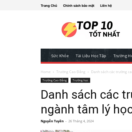
Trang Chủ
Chính sách bảo mật
Liên hệ
Sức Khỏe
Tài Liệu Học Tập
Trường H
Home
Trường Cao Đẳng
Danh sách các trường ca
Trường Cao Đẳng
Trường học
Danh sách các t
ngành tâm lý họ
Nguyễn Tuyền
-
26 Tháng 4, 2024