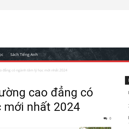
ọc
Sách Tiếng Anh
o đẳng có ngành tâm lý học mới nhất 2024
rường cao đẳng có
c mới nhất 2024
0