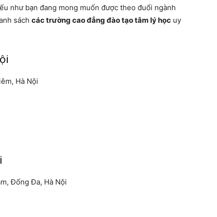
. Nếu như bạn đang mong muốn được theo đuổi ngành
danh sách
các trường cao đẳng đào tạo tâm lý học
uy
ội
iêm, Hà Nội
n
i
ám, Đống Đa, Hà Nội