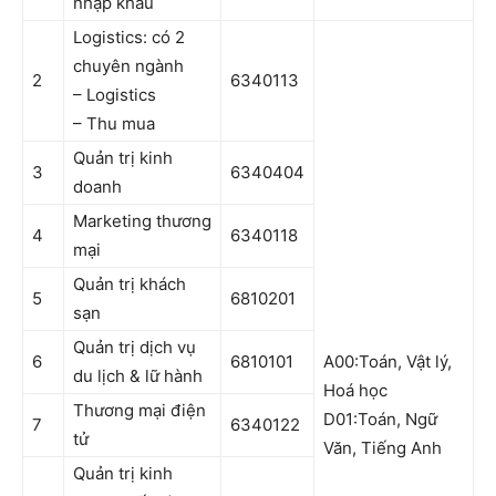
nhập khẩu
Logistics: có 2
chuyên ngành
2
6340113
– Logistics
– Thu mua
Quản trị kinh
3
6340404
doanh
Marketing thương
4
6340118
mại
Quản trị khách
5
6810201
sạn
Quản trị dịch vụ
6
6810101
A00:Toán, Vật lý,
du lịch & lữ hành
Hoá học
Thương mại điện
D01:Toán, Ngữ
7
6340122
tử
Văn, Tiếng Anh
Quản trị kinh