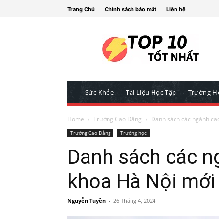
Trang Chủ
Chính sách bảo mật
Liên hệ
Sức Khỏe
Tài Liệu Học Tập
Trường H
Home
Trường Cao Đẳng
Danh sách các ngành cao
Trường Cao Đẳng
Trường học
Danh sách các n
khoa Hà Nội mới
Nguyễn Tuyền
-
26 Tháng 4, 2024