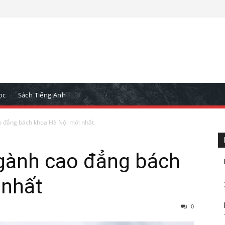
ọc
Sách Tiếng Anh
 đẳng bách khoa Hà Nội mới nhất
gành cao đẳng bách
 nhất
0