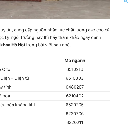
l
 uy tín, cung cấp nguồn nhân lực chất lượng cao cho cả
 tại ngôi trường này thì hãy tham khảo ngay danh
 khoa Hà Nội
trong bài viết sau nhé.
Mã ngành
 Ô tô
6510216
Điện – Điện tử
6510303
y tính
6480207
ồ họa
6210402
iều hòa không khí
6520205
6220206
6220211