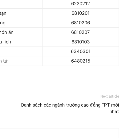
6220212
sạn
6810201
àng
6810206
món ăn
6810207
 lịch
6810103
6340301
n tử
6480215
Next article
Danh sách các ngành trường cao đẳng FPT mới
nhất