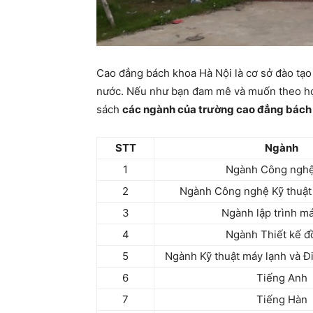
Cao đẳng bách khoa Hà Nội là cơ sở đào tạo
nước. Nếu như bạn đam mê và muốn theo học
sách
các ngành của trường cao đẳng bách
STT
Ngành
1
Ngành Công nghệ
2
Ngành Công nghệ Kỹ thuật 
3
Ngành lập trình má
4
Ngành Thiết kế đ
5
Ngành Kỹ thuật máy lạnh và Đ
6
Tiếng Anh
7
Tiếng Hàn