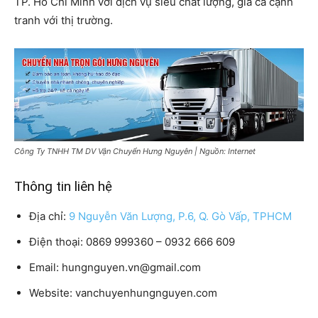
TP. Hồ Chí Minh với dịch vụ siêu chất lượng, giá cả cạnh
tranh với thị trường.
Công Ty TNHH TM DV Vận Chuyển Hưng Nguyên | Nguồn: Internet
Thông tin liên hệ
Địa chỉ:
9 Nguyễn Văn Lượng, P.6, Q. Gò Vấp, TPHCM
Điện thoại: 0869 999360 – 0932 666 609
Email: hungnguyen.vn@gmail.com
Website: vanchuyenhungnguyen.com