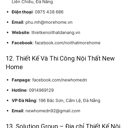
Liên Chiểu, Đà Nẵng
Điện thoại
: 0975 438 686
Email
: phu.mh@morehome.vn
Website
: thietkenoithatdanang.vn
Facebook
: facebook.com/noithatmorehome
12. Thiết Kế Và Thi Công Nội Thất New
Home
Fanpage
: facebook.com/newhomedn
Hotline
: 0914969129
VP Đà Nẵng
: 196 Bắc Sơn, Cẩm Lệ, Đà Nẵng
Email
: newhomedn92@gmail.com
13. Solution Group – Địa chỉ Thiết Kế Nội