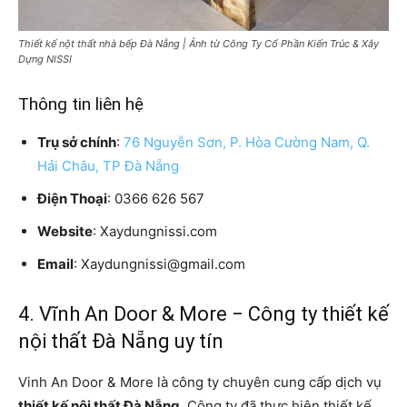
Thiết kế nột thất nhà bếp Đà Nẵng | Ảnh từ Công Ty Cổ Phần Kiến Trúc & Xây
Dựng NISSI
Thông tin liên hệ
Trụ sở chính
:
76 Nguyễn Sơn, P. Hòa Cường Nam, Q.
Hải Châu, TP Đà Nẵng
Điện Thoại
: 0366 626 567
Website
: Xaydungnissi.com
Email
: Xaydungnissi@gmail.com
4. Vĩnh An Door & More − Công ty thiết kế
nội thất Đà Nẵng uy tín
Vinh An Door & More là công ty chuyên cung cấp dịch vụ
thiết kế nội thất Đà Nẵng
. Công ty đã thực hiện thiết kế