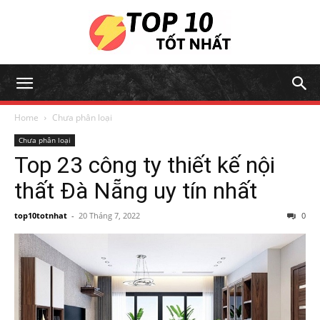
Home
Chưa phân loại
Chưa phân loại
Top 23 công ty thiết kế nội
thất Đà Nẵng uy tín nhất
top10totnhat
-
20 Tháng 7, 2022
0