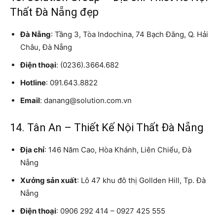
Thất Đà Nẵng đẹp
Đà Nẵng
: Tầng 3, Tòa Indochina, 74 Bạch Đằng, Q. Hải
Châu, Đà Nẵng
Điện thoại
: (0236).3664.682
Hotline
: 091.643.8822
Email
: danang@solution.com.vn
14. Tân An – Thiết Kế Nội Thất Đà Nẵng
Địa chỉ
: 146 Năm Cao, Hòa Khánh, Liên Chiểu, Đà
Nẵng
Xưởng sản xuất
: Lô 47 khu đô thị Gollden Hill, Tp. Đà
Nẵng
Điện thoại
: 0906 292 414 – 0927 425 555